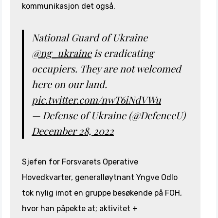
kommunikasjon det også.
National Guard of Ukraine
@ng_ukraine
is eradicating
occupiers. They are not welcomed
here on our land.
pic.twitter.com/nwT6iNdVWu
— Defense of Ukraine (@DefenceU)
December 28, 2022
Sjefen for Forsvarets Operative
Hovedkvarter, generalløytnant Yngve Odlo
tok nylig imot en gruppe besøkende på FOH,
hvor han påpekte at; aktivitet +