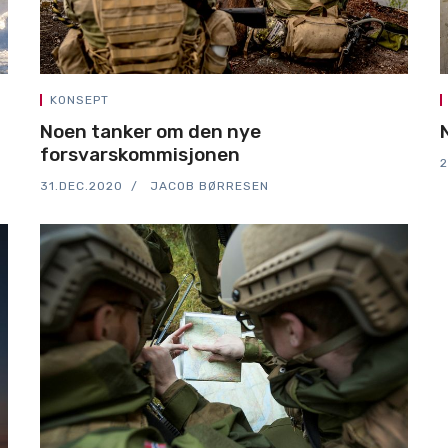
KONSEPT
Noen tanker om den nye
forsvarskommisjonen
2
31.DEC.2020
JACOB BØRRESEN