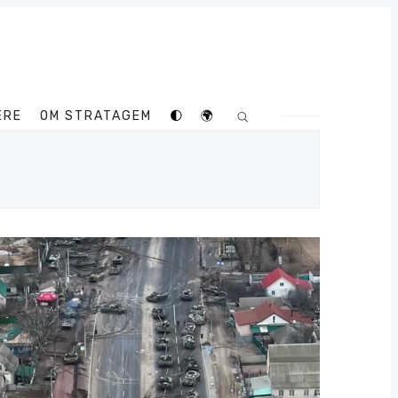
ERE
OM STRATAGEM
🌓
🌍