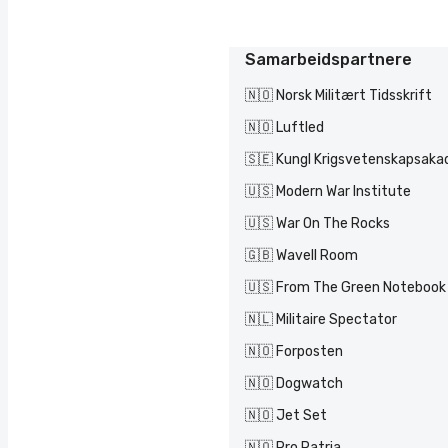
Samarbeidspartnere
🇳🇴 Norsk Militært Tidsskrift
🇳🇴 Luftled
🇸🇪 Kungl Krigsvetenskapsak
🇺🇸 Modern War Institute
🇺🇸 War On The Rocks
🇬🇧 Wavell Room
🇺🇸 From The Green Notebook
🇳🇱 Militaire Spectator
🇳🇴 Forposten
🇳🇴 Dogwatch
🇳🇴 Jet Set
🇳🇴 Pro Patria