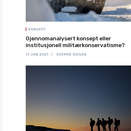
KONSEPT
Gjennomanalysert konsept eller
institusjonell militærkonservatisme?
17.JAN.2021
SVERRE DIESEN