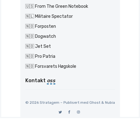
🇺🇸 From The Green Notebook
🇳🇱 Militaire Spectator
🇳🇴 Forposten
🇳🇴 Dogwatch
🇳🇴 Jet Set
🇳🇴 Pro Patria
🇳🇴 Forsvarets Høgskole
Kontakt
oss
© 2026 Stratagem – Publisert med
Ghost
&
Nubia