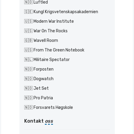
🇳🇴 Luftled
🇸🇪 Kungl Krigsvetenskapsakademien
🇺🇸 Modern War Institute
🇺🇸 War On The Rocks
🇬🇧 Wavell Room
🇺🇸 From The Green Notebook
🇳🇱 Militaire Spectator
🇳🇴 Forposten
🇳🇴 Dogwatch
🇳🇴 Jet Set
🇳🇴 Pro Patria
🇳🇴 Forsvarets Høgskole
Kontakt
oss