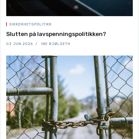
SIKKERHETSPOLITIKK
Slutten på lavspenningspolitikken?
03.JUN.2026
INE BJØLSETH