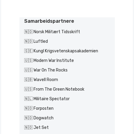
Samarbeidspartnere
🇳🇴 Norsk Militært Tidsskrift
🇳🇴 Luftled
🇸🇪 Kungl Krigsvetenskapsakademien
🇺🇸 Modern War Institute
🇺🇸 War On The Rocks
🇬🇧 Wavell Room
🇺🇸 From The Green Notebook
🇳🇱 Militaire Spectator
🇳🇴 Forposten
🇳🇴 Dogwatch
🇳🇴 Jet Set