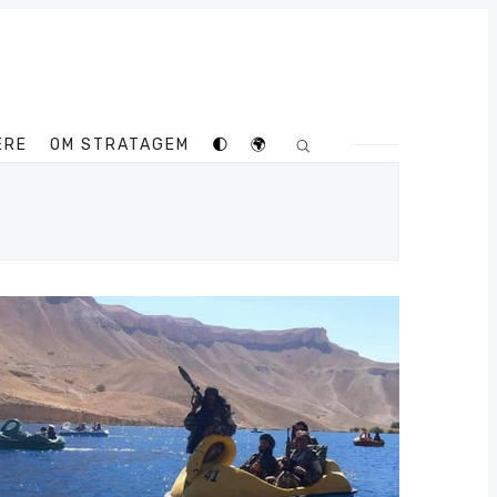
ERE
OM STRATAGEM
🌓
🌍