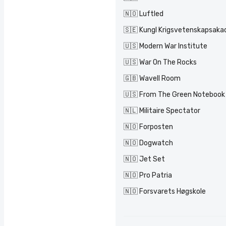
🇳🇴 Luftled
🇸🇪 Kungl Krigsvetenskapsak
🇺🇸 Modern War Institute
🇺🇸 War On The Rocks
🇬🇧 Wavell Room
🇺🇸 From The Green Notebook
🇳🇱 Militaire Spectator
🇳🇴 Forposten
🇳🇴 Dogwatch
🇳🇴 Jet Set
🇳🇴 Pro Patria
🇳🇴 Forsvarets Høgskole