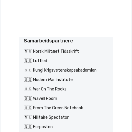
Samarbeidspartnere
🇳🇴 Norsk Militært Tidsskrift
🇳🇴 Luftled
🇸🇪 Kungl Krigsvetenskapsakademien
🇺🇸 Modern War Institute
🇺🇸 War On The Rocks
🇬🇧 Wavell Room
🇺🇸 From The Green Notebook
🇳🇱 Militaire Spectator
🇳🇴 Forposten