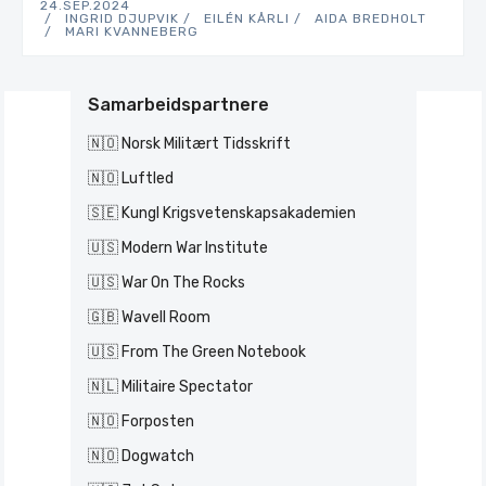
24.SEP.2024
INGRID DJUPVIK
EILÉN KÅRLI
AIDA BREDHOLT
MARI KVANNEBERG
Samarbeidspartnere
🇳🇴 Norsk Militært Tidsskrift
🇳🇴 Luftled
🇸🇪 Kungl Krigsvetenskapsakademien
🇺🇸 Modern War Institute
🇺🇸 War On The Rocks
🇬🇧 Wavell Room
🇺🇸 From The Green Notebook
🇳🇱 Militaire Spectator
🇳🇴 Forposten
🇳🇴 Dogwatch