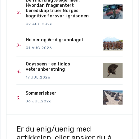
Den mørklagte skjermen:
Hvordan fragmentert
beredskap truer Norges
kognitive forsvar i gråsonen
02.AUG.2026
Helner og Verdigrunnlaget
01.AUG.2026
Odysseen – en tidløs
veteranberetning
17.JUL.2026
Sommerlekser
06.JUL.2026
Er du enig/uenig med
artikkelen, eller ønsker du å