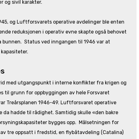
 og sivil karakter.
1945, og Luftforsvarets operative avdelinger ble enten
tende reduksjonen i operativ evne skapte også behovet
a bunnen. Status ved inngangen til 1946 var at
 kapasiteter.
es
id med utgangspunkt i interne konflikter fra krigen og
ges til grunn for oppbyggingen av hele Forsvaret
var Treårsplanen 1946-49. Luftforsvaret operative
e da hadde til rådighet. Samtidig skulle «den bakre
forsyningskapasiteter bygges opp. Målsetningen for
v tre oppsatt i fredstid, en flybåtavdeling (Catalina)