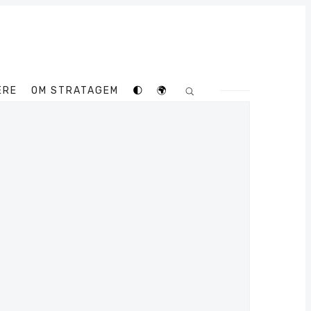
ERE
OM STRATAGEM
🌓
🌍