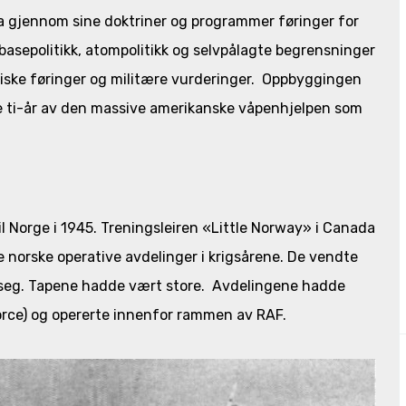
a gjennom sine doktriner og programmer føringer for
basepolitikk, atompolitikk og selvpålagte begrensninger
itiske føringer og militære vurderinger. Oppbyggingen
ste ti-år av den massive amerikanske våpenhjelpen som
l Norge i 1945. Treningsleiren «Little Norway» i Canada
 norske operative avdelinger i krigsårene. De vendte
seg. Tapene hadde vært store. Avdelingene hadde
Force) og opererte innenfor rammen av RAF.