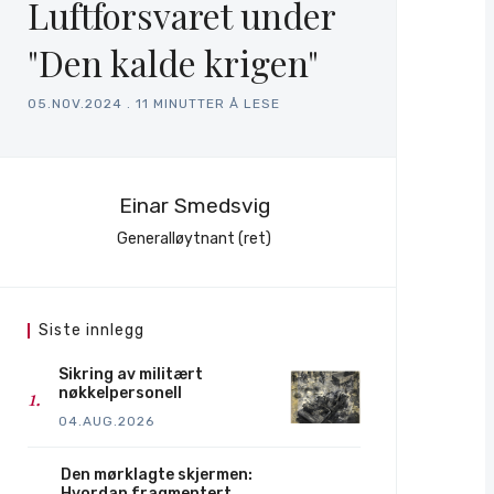
Luftforsvaret under
"Den kalde krigen"
05.NOV.2024
.
11 MINUTTER Å LESE
Einar Smedsvig
Generalløytnant (ret)
Siste innlegg
Sikring av militært
nøkkelpersonell
04.AUG.2026
Den mørklagte skjermen:
Hvordan fragmentert