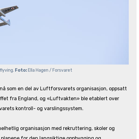
lyving. 
Foto: 
Ella Hagen / Forsvaret
, nå som en del av Luftforsvarets organisasjon, oppsatt
ffet fra England, og «Luftvakten» ble etablert over
svarets kontroll- og varslingssystem.
 helhetlig organisasjon med rekruttering, skoler og
e planene for den langsiktige oppbygging og