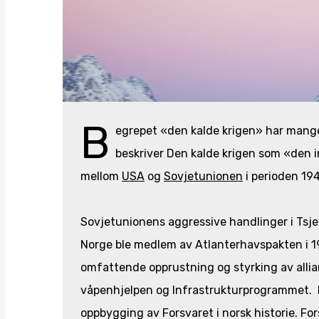
B
egrepet «den kalde krigen» har mange
beskriver Den kalde krigen som «den 
mellom
USA
og
Sovjetunionen
i perioden 1
Sovjetunionens aggressive handlinger i Tsjek
Norge ble medlem av Atlanterhavspakten i 1
omfattende opprustning og styrking av alli
våpenhjelpen og Infrastrukturprogrammet. 
oppbygging av Forsvaret i norsk historie. For