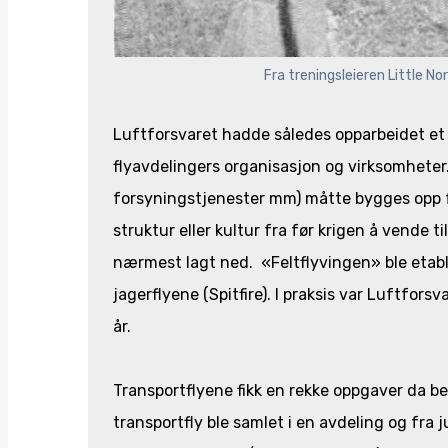
Fra treningsleieren Little No
Luftforsvaret hadde således opparbeidet et 
flyavdelingers organisasjon og virksomheter.
forsyningstjenester mm) måtte bygges opp fr
struktur eller kultur fra før krigen å vende 
nærmest lagt ned. «Feltflyvingen» ble etabl
jagerflyene (Spitfire). I praksis var Luftfors
år.
Transportflyene fikk en rekke oppgaver da b
transportfly ble samlet i en avdeling og fr