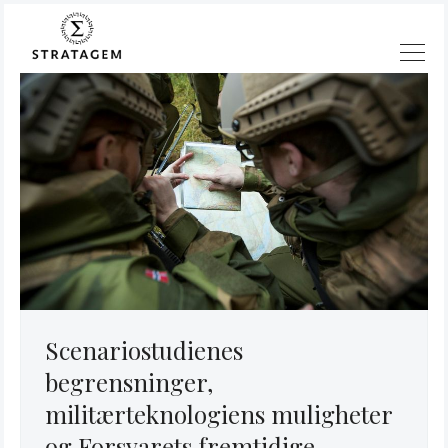
Scenariostudienes
begrensninger,
militærteknologiens muligheter
og Forsvarets fremtidige
Søk