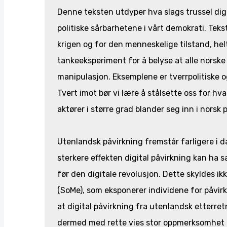
Denne teksten utdyper hva slags trussel digi
politiske sårbarhetene i vårt demokrati. Teks
krigen og for den menneskelige tilstand, helt
tankeeksperiment for å belyse at alle norske 
manipulasjon. Eksemplene er tverrpolitiske o
Tvert imot bør vi lære å stålsette oss for hva
aktører i større grad blander seg inn i norsk p
Utenlandsk påvirkning fremstår farligere i 
sterkere effekten digital påvirkning kan ha
før den digitale revolusjon. Dette skyldes i
(SoMe), som eksponerer individene for påvir
at digital påvirkning fra utenlandsk etterret
dermed med rette vies stor oppmerksomhet fra