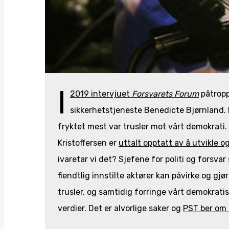
I
2019 intervjuet
Forsvarets Forum
påtropp
sikkerhetstjeneste Benedicte Bjørnland. 
fryktet mest var trusler mot vårt demokrati.
Kristoffersen er
uttalt opptatt av å utvikle 
ivaretar vi det? Sjefene for politi og fors
fiendtlig innstilte aktører kan påvirke og g
trusler, og samtidig forringe vårt demokratisk
verdier. Det er alvorlige saker og
PST ber om 