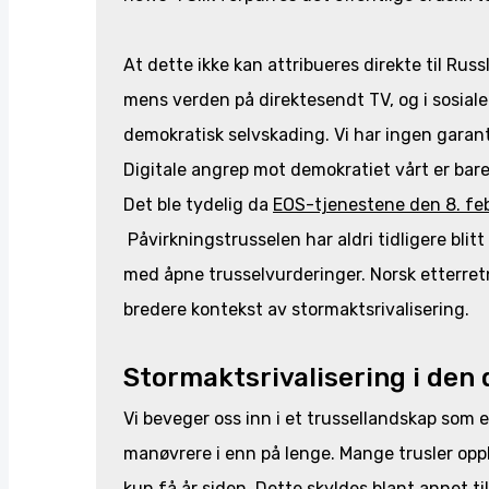
At dette ikke kan attribueres direkte til Rus
mens verden på direktesendt TV, og i sosial
demokratisk selvskading. Vi har ingen garanti
Digitale angrep mot demokratiet vårt er bare 
Det ble tydelig da
EOS-tjenestene den 8. feb
Påvirkningstrusselen har aldri tidligere bli
med åpne trusselvurderinger. Norsk etterretn
bredere kontekst av stormaktsrivalisering.
Stormaktsrivalisering i den d
Vi beveger oss inn i et trussellandskap som 
manøvrere i enn på lenge. Mange trusler op
kun få år siden. Dette skyldes blant annet t