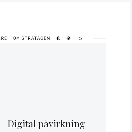
ERE
OM STRATAGEM
🌓
🌍
Digital påvirkning