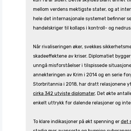
mellom verdens mektigste stater, og at intern
hele det internasjonale systemet befinner seg
handelskriger til kollaps i kontroll- og ned
Når rivaliseringen øker, svekkes sikkerhets
skadeeffektene av kriser. Diplomatiet bygger
unngå misforståelser i tilspissede situasjoner
annekteringen av Krim i 2014 og en serie forg
Storbritannia i 2018, har dratt relasjonene y
cirka 342 utviste diplomater
. Det økte antal
enkelt uttrykk for dalende relasjoner og int
To klare indikasjoner på økt spenning er
det 
stadig mer avanserte og hyppige cyberangre