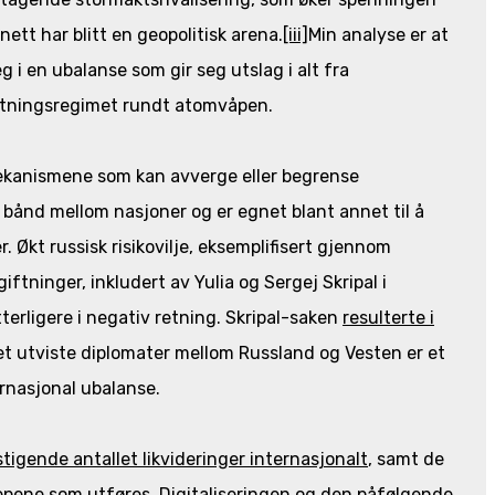
ett har blitt en geopolitisk arena.
[iii]
Min analyse er at
 i en ubalanse som gir seg utslag i alt fra
rustningsregimet rundt atomvåpen.
mekanismene som kan avverge eller begrense
 bånd mellom nasjoner og er egnet blant annet til å
. Økt russisk risikovilje, eksemplifisert gjennom
iftninger, inkludert av Yulia og Sergej Skripal i
tterligere i negativ retning. Skripal-saken
resulterte i
let utviste diplomater mellom Russland og Vesten er et
ernasjonal ubalanse.
stigende antallet likvideringer internasjonalt
, samt de
pene som utføres. Digitaliseringen og den påfølgende