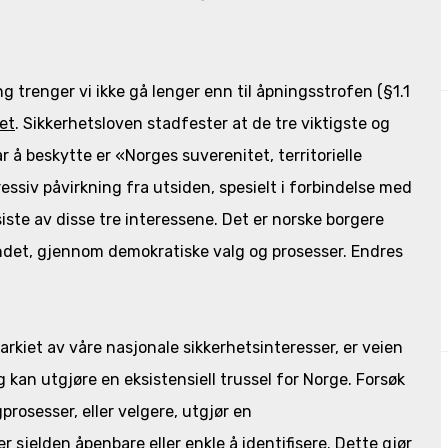
ng trenger vi ikke gå lenger enn til åpningsstrofen (§1.1
et
. Sikkerhetsloven stadfester at de tre viktigste og
å beskytte er «Norges suverenitet, territorielle
ssiv påvirkning fra utsiden, spesielt i forbindelse med
siste av disse tre interessene. Det er norske borgere
ndet, gjennom demokratiske valg og prosesser. Endres
arkiet av våre nasjonale sikkerhetsinteresser, er veien
g kan utgjøre en eksistensiell trussel for Norge. Forsøk
rosesser, eller velgere, utgjør en
r sjelden åpenbare eller enkle å identifisere. Dette gjør