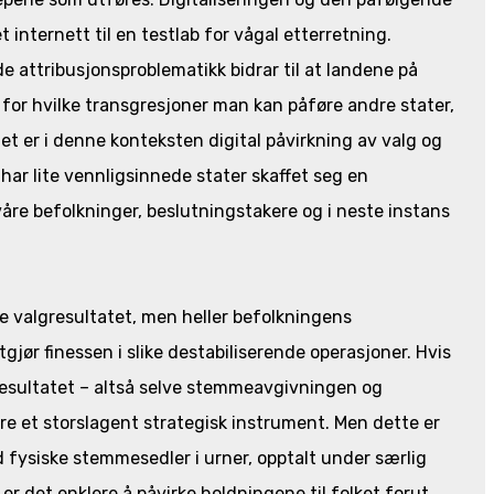
 internett til en testlab for vågal etterretning.
 attribusjonsproblematikk bidrar til at landene på
 for hvilke transgresjoner man kan påføre andre stater,
Det er i denne konteksten digital påvirkning av valg og
har lite vennligsinnede stater skaffet seg en
våre befolkninger, beslutningstakere og i neste instans
rke valgresultatet, men heller befolkningens
gjør finessen i slike destabiliserende operasjoner. Hvis
resultatet – altså selve stemmeavgivningen og
jøre et storslagent strategisk instrument. Men dette er
ed fysiske stemmesedler i urner, opptalt under særlig
er det enklere å påvirke holdningene til folket forut