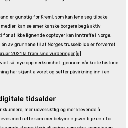
sland er gunstig for Kreml, som kan lene seg tilbake
e medier, kan se amerikanske borgere begå aktiv
 for at ikke lignende opptøyer kan inntreffe i Norge.
én av grunnene til at Norges trusselbilde er forverret.
ruar 2021 la fram sine vurderinger
.
[ii]
tt viet så mye oppmerksomhet gjennom vår korte historie
ing har skjønt alvoret og setter påvirkning inn i en
igitale tidsalder
er skumlere, mer uoversiktlig og mer krevende å
pleves med rette som mer bekymringsverdige enn for
iltagende stormaktsrivalisering, som øker spenningen