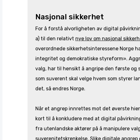
Nasjonal sikkerhet
For å forstå alvorligheten av digital påvirkni
a) til den relativt
nye lov om nasjonal sikkerh
overordnede sikkerhetsinteressene Norge har 
integritet og demokratiske styreform». Aggre
valg, har til hensikt å angripe den første og 
som suverent skal velge hvem som styrer la
det, så endres Norge.
Når et angrep innrettes mot det øverste hier
kort til å konkludere med at digital påvirknin
fra utenlandske aktører på å manipulere valgp
suverenitetskrenkelse. Slike digitale angrep e