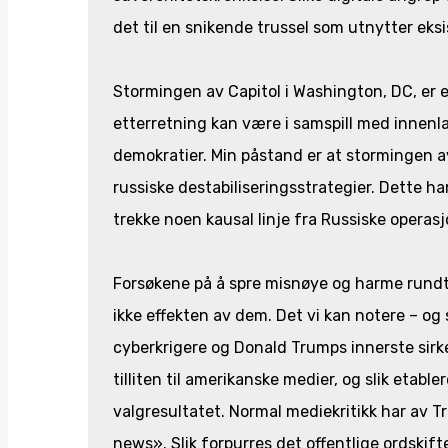
det til en snikende trussel som utnytter eks
Stormingen av Capitol i Washington, DC, er 
etterretning kan være i samspill med innenla
demokratier. Min påstand er at stormingen av
russiske destabiliseringsstrategier. Dette har 
trekke noen kausal linje fra Russiske operasjo
Forsøkene på å spre misnøye og harme rundt
ikke effekten av dem. Det vi kan notere – og 
cyberkrigere og Donald Trumps innerste sirk
tilliten til amerikanske medier, og slik etable
valgresultatet. Normal mediekritikk har av T
news». Slik forpurres det offentlige ordskift