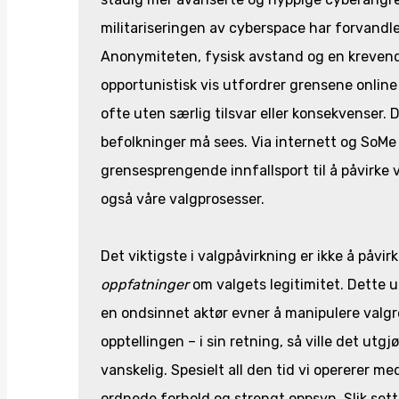
militariseringen av cyberspace har forvandlet
Anonymiteten, fysisk avstand og en krevende
opportunistisk vis utfordrer grensene online
ofte uten særlig tilsvar eller konsekvenser. 
befolkninger må sees. Via internett og SoMe 
grensesprengende innfallsport til å påvirke 
også våre valgprosesser.
Det viktigste i valgpåvirkning er ikke å påvi
oppfatninger
om valgets legitimitet. Dette ut
en ondsinnet aktør evner å manipulere valg
opptellingen – i sin retning, så ville det utg
vanskelig. Spesielt all den tid vi opererer m
ordnede forhold og strengt oppsyn. Slik sett 