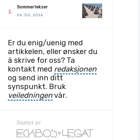
Sommerlekser
06.JUL.2026
Er du enig/uenig med
artikkelen, eller ønsker du
å skrive for oss? Ta
kontakt med
redaksjonen
og send inn ditt
synspunkt. Bruk
veiledningen
vår.