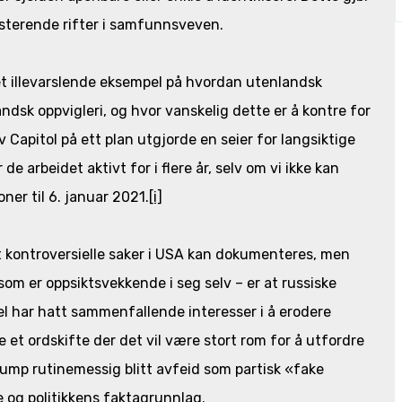
isterende rifter i samfunnsveven.
et illevarslende eksempel på hvordan utenlandsk
ndsk oppvigleri, og hvor vanskelig dette er å kontre for
 Capitol på ett plan utgjorde en seier for langsiktige
de arbeidet aktivt for i flere år, selv om vi ikke kan
ner til 6. januar 2021.
[i]
 kontroversielle saker i USA kan dokumenteres, men
som er oppsiktsvekkende i seg selv – er at russiske
el har hatt sammenfallende interesser i å erodere
re et ordskifte der det vil være stort rom for å utfordre
rump rutinemessig blitt avfeid som partisk «fake
e og politikkens faktagrunnlag.