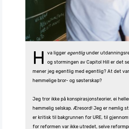
H
va ligger
egentlig
under utdanningsre
og stormingen av Capitol Hill er det se
mener jeg egentlig med egentlig? At det va
hemmelige bror- og søsterskap?
Jeg tror ikke på konspirasjonsteorier, ei hell
hemmelig selskap. Æresord! Jeg er nemlig sto
er kritisk til bakgrunnen for URE, til gjenn
for reformen var ikke utredet, selve reformp