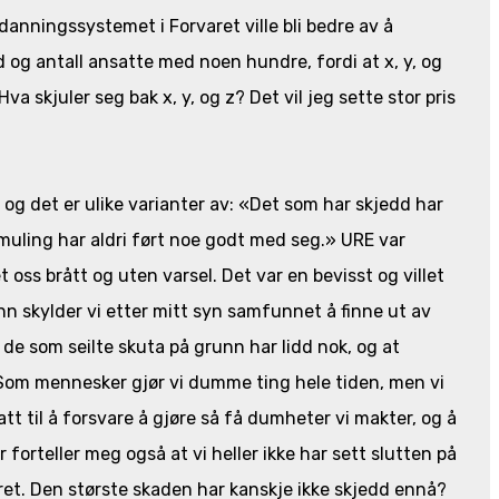
danningssystemet i Forvaret ville bli bedre av å
 og antall ansatte med noen hundre, fordi at x, y, og
va skjuler seg bak x, y, og z? Det vil jeg sette stor pris
k, og det er ulike varianter av: «Det som har skjedd har
muling har aldri ført noe godt med seg.» URE var
oss brått og uten varsel. Det var en bevisst og villet
unn skylder vi etter mitt syn samfunnet å finne ut av
at de som seilte skuta på grunn har lidd nok, og at
 Som mennesker gjør vi dumme ting hele tiden, men vi
att til å forsvare å gjøre så få dumheter vi makter, og å
er forteller meg også at vi heller ikke har sett slutten på
et. Den største skaden har kanskje ikke skjedd ennå?