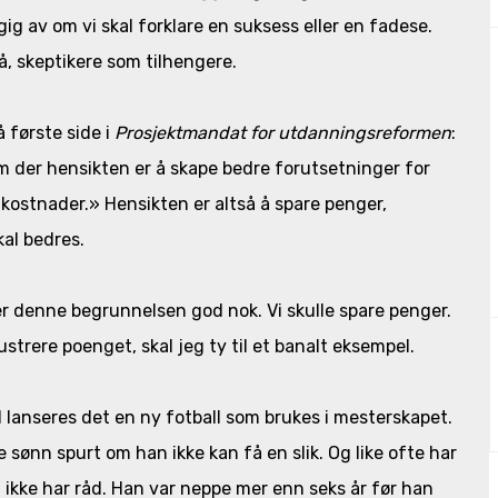
g av om vi skal forklare en suksess eller en fadese.
, skeptikere som tilhengere.
å første side i
Prosjektmandat for utdanningsreformen
:
m der hensikten er å skape bedre forutsetninger for
kostnader.» Hensikten er altså å spare penger,
al bedres.
er denne begrunnelsen god nok. Vi skulle spare penger.
lustrere poenget, skal jeg ty til et banalt eksempel.
l lanseres det en ny fotball som brukes i mesterskapet.
 sønn spurt om han ikke kan få en slik. Og like ofte har
 ikke har råd. Han var neppe mer enn seks år før han