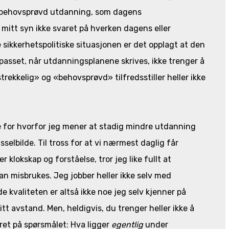
 og behovsprøvd utdanning, som dagens
 mitt syn ikke svaret på hverken dagens eller
sikkerhetspolitiske situasjonen er det opplagt at den
passet, når utdanningsplanene skrives, ikke trenger å
strekkelig» og «behovsprøvd» tilfredsstiller heller ikke
e for hvorfor jeg mener at stadig mindre utdanning
sselbilde. Til tross for at vi nærmest daglig får
klokskap og forståelse, tror jeg like fullt at
an misbrukes. Jeg jobber heller ikke selv med
e kvaliteten er altså ikke noe jeg selv kjenner på
tt avstand. Men, heldigvis, du trenger heller ikke å
et på spørsmålet: Hva ligger
egentlig
under