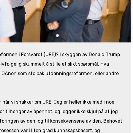
formen i Forsvaret (URE)? I skyggen av Donald Trump
lvfølgelig skummelt å stille et slikt spørsmål. Hva
r QAnon som sto bak utdanningsreformen, eller andre
er når vi snakker om URE. Jeg er heller ikke med i noe
r tilhenger av åpenhet, og legger ikke skjul på at jeg
omføringen av den, og til konsekvensene av den. Behovet
rosessen var i liten grad kunnskapsbasert, og