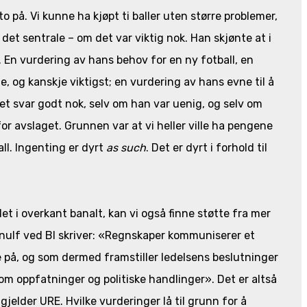
o på. Vi kunne ha kjøpt ti baller uten større problemer,
 det sentrale – om det var viktig nok. Han skjønte at i
g. En vurdering av hans behov for en ny fotball, en
e, og kanskje viktigst; en vurdering av hans evne til å
å et svar godt nok, selv om han var uenig, og selv om
or avslaget. Grunnen var at vi heller ville ha pengene
ll. Ingenting er dyrt
as such
. Det er dyrt i forhold til
t i overkant banalt, kan vi også finne støtte fra mer
rnulf ved BI skriver: «Regnskaper kommuniserer et
re på, og som dermed framstiller ledelsens beslutninger
som oppfatninger og politiske handlinger». Det er altså
gjelder URE. Hvilke vurderinger lå til grunn for å