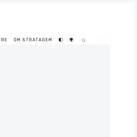
ERE
OM STRATAGEM
🌓
🌍