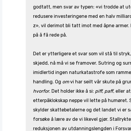
godtatt, men svar av typen: «vi trodde at ut
redusere investeringene med en halv milliard
z», vil derimot bli tatt imot med åpne armer. H
på å få rede på.
Det er ytterligere et svar som vil stå til stry
skjedd, nå må vi se framover. Sutring og sur
imidlertid ingen naturkatastrofe som rammet 
handling. Og
om
vi har seilt vår skute på gr
hvorfor
. Det holder ikke å si:
piff, paff
, eller 
etterpåklokskap neppe vil lette på humøret.
skylder skattebetalerne og det landet vi er s
forsøke å lære av de vi likevel gjør. Stallrykt
reduksjonen av utdanningslengden i Forsvar