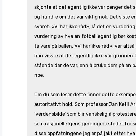
skjønte at det egentlig ikke var penger det st
og hundre om det var viktig nok. Det siste er
svaret: «Vi har ikke råd», lå det en vurderin
vurdering av hva en fotball egentlig bør kost
ta vare på ballen. «Vi har ikke råd», var alts
han visste at det egentlig ikke var grunnen f
stående der de var, enn å bruke dem på en ba
noe.
Om du som leser dette finner dette eksempele
autoritativt hold. Som professor Jan Ketil A
‘verdensbilde’ som blir vanskelig å proteste
som rasjonelle kjensgjerninger i stedet for 
disse oppfatningene jeg er på jakt etter hva 