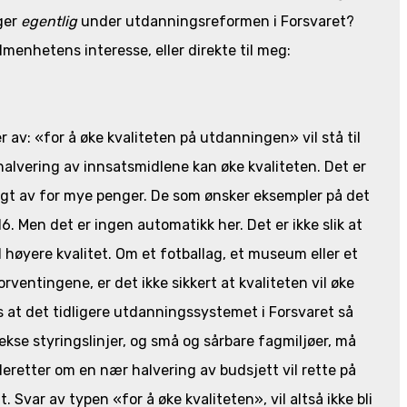
gger
egentlig
under utdanningsreformen i Forsvaret?
menhetens interesse, eller direkte til meg:
r av: «for å øke kvaliteten på utdanningen» vil stå til
halvering av innsatsmidlene kan øke kvaliteten. Det er
agt av for mye penger. De som ønsker eksempler på det
. Men det er ingen automatikk her. Det er ikke slik at
 høyere kvalitet. Om et fotballag, et museum eller et
rventingene, er det ikke sikkert at kvaliteten vil øke
at det tidligere utdanningssystemet i Forsvaret så
kse styringslinjer, og små og sårbare fagmiljøer, må
 deretter om en nær halvering av budsjett vil rette på
 Svar av typen «for å øke kvaliteten», vil altså ikke bli