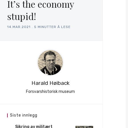
It’s the economy
stupid!
14.MAR.2021
.
5 MINUTTER Å LESE
Harald Høiback
Forsvarshistorisk museum
Siste innlegg
Sikring av militært