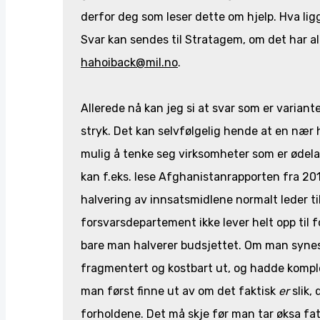
derfor deg som leser dette om hjelp. Hva li
Svar kan sendes til Stratagem, om det har all
hahoiback@mil.no
.
Allerede nå kan jeg si at svar som er variante
stryk. Det kan selvfølgelig hende at en nær 
mulig å tenke seg virksomheter som er ødel
kan f.eks. lese Afghanistanrapporten fra 2016
halvering av innsatsmidlene normalt leder til
forsvarsdepartement ikke lever helt opp til fo
bare man halverer budsjettet. Om man synes 
fragmentert og kostbart ut, og hadde komple
man først finne ut av om det faktisk
er
slik,
forholdene. Det må skje før man tar øksa fatt.