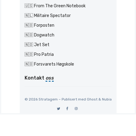
🇺🇸 From The Green Notebook
🇳🇱 Militaire Spectator
🇳🇴 Forposten
🇳🇴 Dogwatch
🇳🇴 Jet Set
🇳🇴 Pro Patria
🇳🇴 Forsvarets Høgskole
Kontakt
oss
© 2026 Stratagem – Publisert med
Ghost
&
Nubia