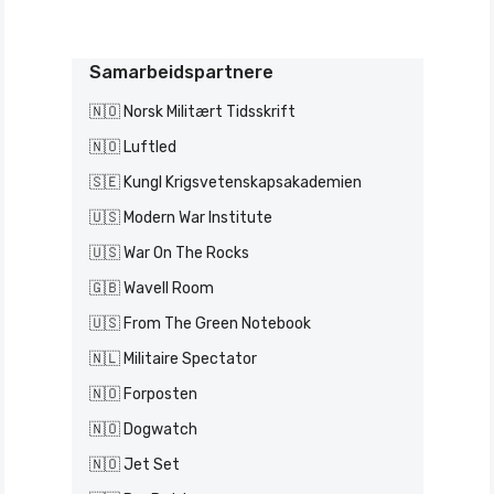
Samarbeidspartnere
🇳🇴 Norsk Militært Tidsskrift
🇳🇴 Luftled
🇸🇪 Kungl Krigsvetenskapsakademien
🇺🇸 Modern War Institute
🇺🇸 War On The Rocks
🇬🇧 Wavell Room
🇺🇸 From The Green Notebook
🇳🇱 Militaire Spectator
🇳🇴 Forposten
🇳🇴 Dogwatch
🇳🇴 Jet Set