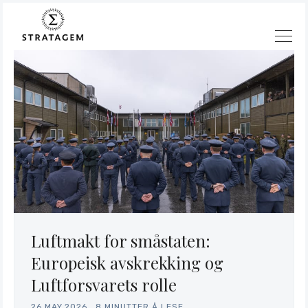
Luftmakt for småstaten:
Europeisk avskrekking og
Luftforsvarets rolle
Søk
26.MAY.2026
.
8 MINUTTER Å LESE