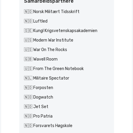
Samarbeidspartnere
🇳🇴 Norsk Militært Tidsskrift
🇳🇴 Luftled
🇸🇪 Kungl Krigsvetenskapsakademien
🇺🇸 Modern War Institute
🇺🇸 War On The Rocks
🇬🇧 Wavell Room
🇺🇸 From The Green Notebook
🇳🇱 Militaire Spectator
🇳🇴 Forposten
🇳🇴 Dogwatch
🇳🇴 Jet Set
🇳🇴 Pro Patria
🇳🇴 Forsvarets Høgskole