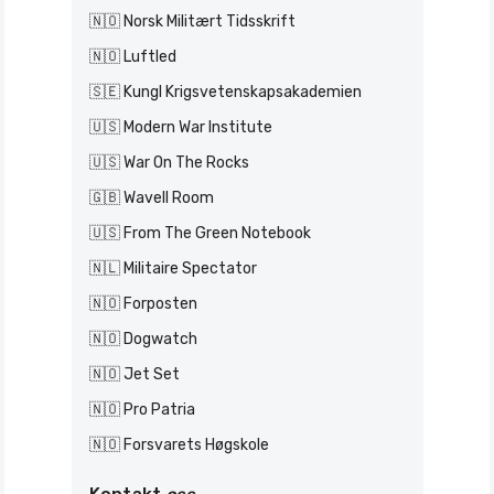
🇳🇴 Norsk Militært Tidsskrift
🇳🇴 Luftled
🇸🇪 Kungl Krigsvetenskapsakademien
🇺🇸 Modern War Institute
🇺🇸 War On The Rocks
🇬🇧 Wavell Room
🇺🇸 From The Green Notebook
🇳🇱 Militaire Spectator
🇳🇴 Forposten
🇳🇴 Dogwatch
🇳🇴 Jet Set
🇳🇴 Pro Patria
🇳🇴 Forsvarets Høgskole