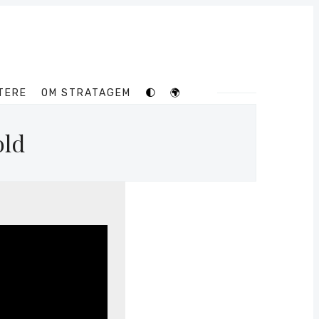
TERE
OM STRATAGEM
🌓
🌍
old