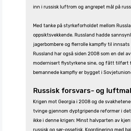
inn i russisk luftrom og angrepet mål på russ
Med tanke på styrkeforholdet mellom Russlan
oppsiktsvekkende. Russland hadde sannsynli
jagerbombere og flerrolle kampfly til innsa
Russland har også siden 2008 som en del a
modernisert flystyrkene sine, og fått tilført
bemannede kampfly er bygget i Sovjetunion
Russisk forsvars- og luftm
Krigen mot Georgia i 2008 og de svakhetene
tvinge gjennom dyptgripende reformer i det 
ikke i denne krigen: Minst halvparten av kjen
russisk og sør-ossetisk. Koordinering med ba