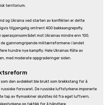
isk territorium.
d og Ukraina ved starten av konflikten er dette
gvis tilgjengelig omtrent 400 bakkeangrepsfly,
ts i operasjonsområdet mot Ukrainas mindre enn 100.
v de gjennomgripende militærreformene i landet
 flere hundre nye kampfly. Hele Ukrainas flåte av
en, med moderate oppgraderinger siden.
aktsreform
 som den avdekket ble brukt som brekkstang for å
russiske forsvaret. De russiske luftstyrkene imponerte
te tap av flymaskiner skyldtes ild fra eget luftvern,
kkestyrkene og taktikk for å håndtere