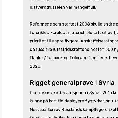
luftverntrusselen var mangelfull.
Reformene som startet i 2008 skulle endre på
forenklet. Foreldet materiell ble tatt ut av t
prioritet til yngre flygere. Anskaffelsesstop
de russiske luftstridskreftene nesten 500 n
Flanker/Fullback og Fulcrum-familiene. Leve
2020.
Rigget generalprøve i Syria
Den russiske intervensjonen i Syria i 2015 
kunne på kort tid deployere flystyrker, snu k
Mesteparten av Russlands kampflygere skal h
forsvarsanalytiker konkluderte med at de ru