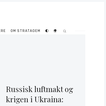
ERE
OM STRATAGEM
🌓
🌍
Russisk luftmakt og
krigen i Ukraina: