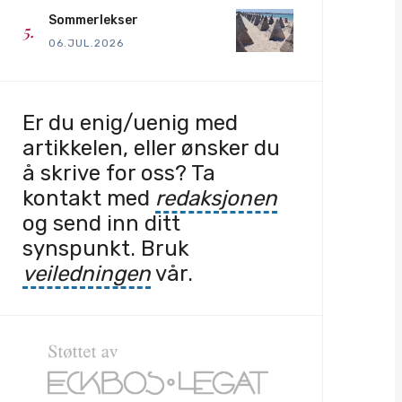
Sommerlekser
06.JUL.2026
Er du enig/uenig med
artikkelen, eller ønsker du
å skrive for oss? Ta
kontakt med
redaksjonen
og send inn ditt
synspunkt. Bruk
veiledningen
vår.