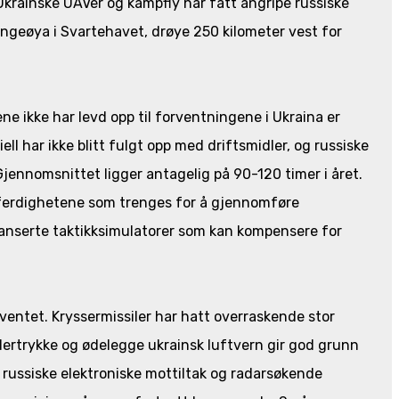
Ukrainske UAVer og kampfly har fått angripe russiske
angeøya i Svartehavet, drøye 250 kilometer vest for
ene ikke har levd opp til forventningene i Ukraina er
ll har ikke blitt fulgt opp med driftsmidler, og russiske
 Gjennomsnittet ligger antagelig på 90-120 timer i året.
de ferdighetene som trenges for å gjennomføre
vanserte taktikksimulatorer som kan kompensere for
ventet. Kryssermissiler har hatt overraskende stor
dertrykke og ødelegge ukrainsk luftvern gir god grunn
e russiske elektroniske mottiltak og radarsøkende