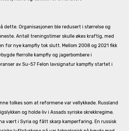
 dette. Organisasjonen ble redusert i størrelse og
jeneste. Antall treningstimer skulle økes kraftig, med
pen for nye kampfly tok slutt. Mellom 2008 og 2021 fikk
ybygde flerrolle kampfly og jagerbombere i
ranser av Su-57 Felon lavsignatur kampfly startet i
kunne tolkes som at reformene var vellykkede. Russland
rigslykken og holde liv i Assads syriske skrekkregime.
a vært i Syria og fått skarp kamperfaring. En russisk
ssiske luftstyrkene nå var teknologisk på høyde med