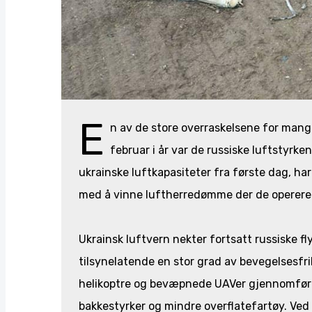
E
n av de store overraskelsene for mang
februar i år var de russiske luftstyrke
ukrainske luftkapasiteter fra første dag, har
med å vinne luftherredømme der de opererer
Ukrainsk luftvern nekter fortsatt russiske fl
tilsynelatende en stor grad av bevegelsesfr
helikoptre og bevæpnede UAVer gjennomfører
bakkestyrker og mindre overflatefartøy. Ved 