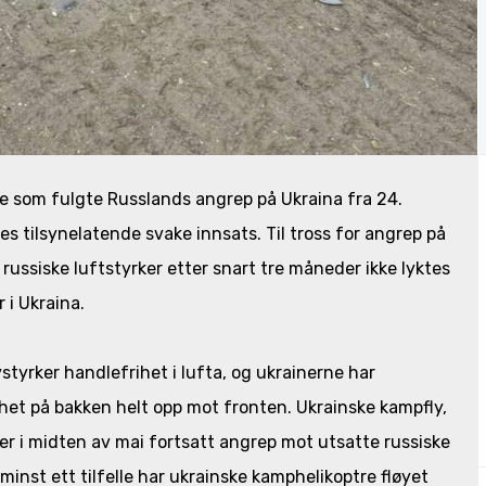
e som fulgte Russlands angrep på Ukraina fra 24.
nes tilsynelatende svake innsats. Til tross for angrep på
 russiske luftstyrker etter snart tre måneder ikke lyktes
 i Ukraina.
ystyrker handlefrihet i lufta, og ukrainerne har
ihet på bakken helt opp mot fronten. Ukrainske kampfly,
 i midten av mai fortsatt angrep mot utsatte russiske
minst ett tilfelle har ukrainske kamphelikoptre fløyet