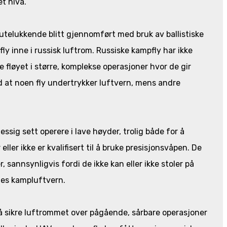
t nivå.
utelukkende blitt gjennomført med bruk av ballistiske
ly inne i russisk luftrom. Russiske kampfly har ikke
ke fløyet i større, komplekse operasjoner hvor de gir
d at noen fly undertrykker luftvern, mens andre
sig sett operere i lave høyder, trolig både for å
ler ikke er kvalifisert til å bruke presisjonsvåpen. De
 sannsynligvis fordi de ikke kan eller ikke stoler på
nes kampluftvern.
å sikre luftrommet over pågående, sårbare operasjoner