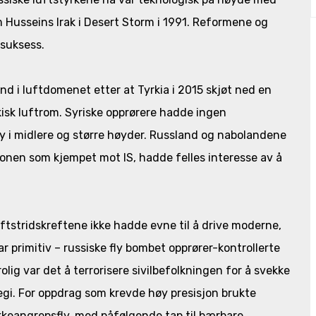
Husseins Irak i Desert Storm i 1991. Reformene og
 suksess.
nd i luftdomenet etter at Tyrkia i 2015 skjøt ned en
isk luftrom. Syriske opprørere hadde ingen
y i midlere og større høyder. Russland og nabolandene
jonen som kjempet mot IS, hadde felles interesse av å
uftstridskreftene ikke hadde evne til å drive moderne,
r primitiv – russiske fly bombet opprører-kontrollerte
olig var det å terrorisere sivilbefolkningen for å svekke
tegi. For oppdrag som krevde høy presisjon brukte
kkeangrepsfly, med påfølgende tap til bærbare