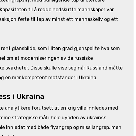
Kapasiteten til å redde nedskutte mannskaper var
saksjon førte til tap av minst ett menneskeliv og ett
et rent glansbilde, som i liten grad gjenspeilte hva som
rsel om at moderniseringen av de russiske
ke svakheter. Disse skulle vise seg når Russland måtte
og en mer kompetent motstander i Ukraina.
ess i Ukraina
 analytikere forutsett at en krig ville innledes med
amme strategiske mål i hele dybden av ukrainsk
 ble innledet med både flyangrep og missilangrep, men