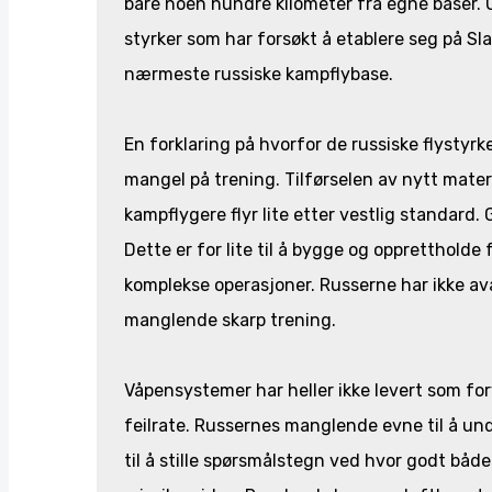
bare noen hundre kilometer fra egne baser. 
styrker som har forsøkt å etablere seg på Sl
nærmeste russiske kampflybase.
En forklaring på hvorfor de russiske flystyrk
mangel på trening. Tilførselen av nytt materie
kampflygere flyr lite etter vestlig standard.
Dette er for lite til å bygge og oppretthol
komplekse operasjoner. Russerne har ikke a
manglende skarp trening.
Våpensystemer har heller ikke levert som for
feilrate. Russernes manglende evne til å un
til å stille spørsmålstegn ved hvor godt båd