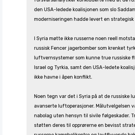
den USA-ledede koalisjonen som slo Saddam 
moderniseringen hadde levert en strategisk
I Syria møtte ikke russerne noen reell motsta
russisk Fencer jagerbomber som krenket tyrk
luftvernsystemer som kunne true russiske fl
Israel og Tyrkia, samt den USA-ledete koalis
ikke havne i åpen konflikt.
Noen tegn var det i Syria på at de russiske l
avanserte luftoperasjoner. Målutvelgelsen va
nabolag uten hensyn til sivile følgeskader. Tr
støtten deres til opprørerne en bevisst stra
russerne kamphelikoptre og lavtflyvende ba