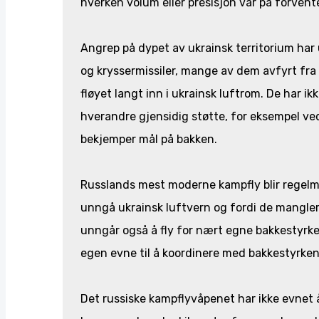
hverken volum eller presisjon var på forvente
Angrep på dypet av ukrainsk territorium har 
og kryssermissiler, mange av dem avfyrt fra f
fløyet langt inn i ukrainsk luftrom. De har ik
hverandre gjensidig støtte, for eksempel ve
bekjemper mål på bakken.
Russlands mest moderne kampfly blir regelmes
unngå ukrainsk luftvern og fordi de mangler el
unngår også å fly for nært egne bakkestyrker,
egen evne til å koordinere med bakkestyrke
Det russiske kampflyvåpenet har ikke evnet 