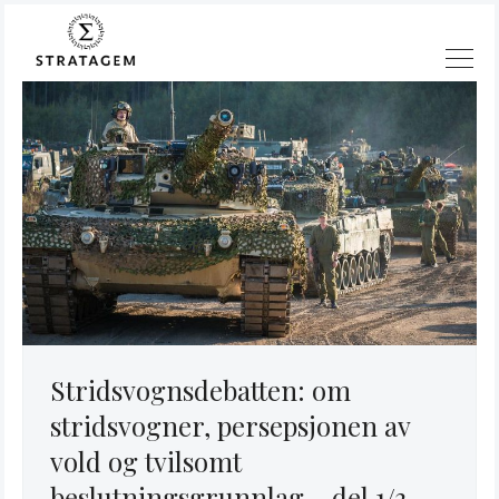
Stridsvognsdebatten: om
stridsvogner, persepsjonen av
Søk
vold og tvilsomt
Stratagem
beslutningsgrunnlag - del 1/3