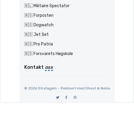
🇳🇱 Militaire Spectator
🇳🇴 Forposten
🇳🇴 Dogwatch
🇳🇴 Jet Set
🇳🇴 Pro Patria
🇳🇴 Forsvarets Høgskole
Kontakt
oss
© 2026 Stratagem – Publisert med
Ghost
&
Nubia