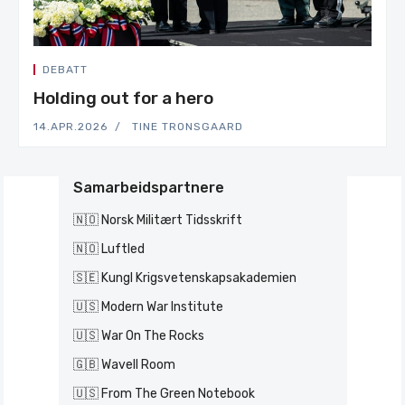
DEBATT
Holding out for a hero
14.APR.2026
TINE TRONSGAARD
Samarbeidspartnere
🇳🇴 Norsk Militært Tidsskrift
🇳🇴 Luftled
🇸🇪 Kungl Krigsvetenskapsakademien
🇺🇸 Modern War Institute
🇺🇸 War On The Rocks
🇬🇧 Wavell Room
🇺🇸 From The Green Notebook