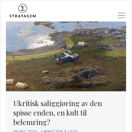
Ukritisk saliggjøring av den
Søk
spisse enden, en kult til
Stratagem
belemring?
19.DEC.2022
.
7 MINUTTER Å LESE