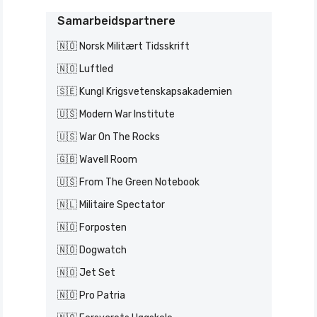
Samarbeidspartnere
🇳🇴 Norsk Militært Tidsskrift
🇳🇴 Luftled
🇸🇪 Kungl Krigsvetenskapsakademien
🇺🇸 Modern War Institute
🇺🇸 War On The Rocks
🇬🇧 Wavell Room
🇺🇸 From The Green Notebook
🇳🇱 Militaire Spectator
🇳🇴 Forposten
🇳🇴 Dogwatch
🇳🇴 Jet Set
🇳🇴 Pro Patria