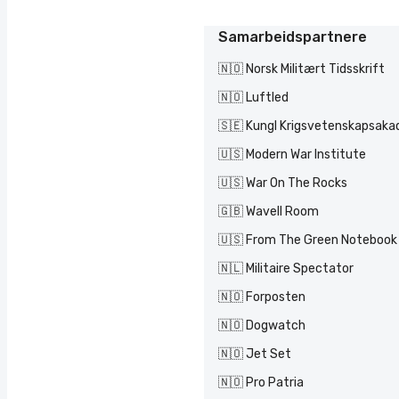
Samarbeidspartnere
🇳🇴 Norsk Militært Tidsskrift
🇳🇴 Luftled
🇸🇪 Kungl Krigsvetenskapsak
🇺🇸 Modern War Institute
🇺🇸 War On The Rocks
🇬🇧 Wavell Room
🇺🇸 From The Green Notebook
🇳🇱 Militaire Spectator
🇳🇴 Forposten
🇳🇴 Dogwatch
🇳🇴 Jet Set
🇳🇴 Pro Patria