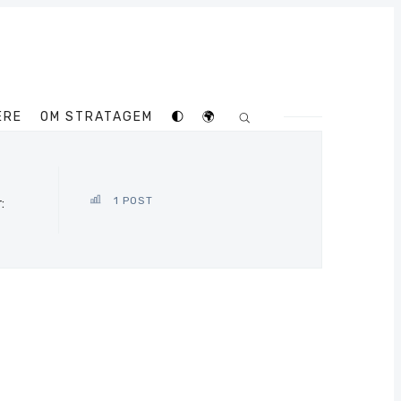
ERE
OM STRATAGEM
🌓
🌍
1 POST
: