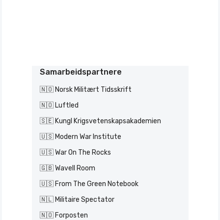
Samarbeidspartnere
🇳🇴 Norsk Militært Tidsskrift
🇳🇴 Luftled
🇸🇪 Kungl Krigsvetenskapsakademien
🇺🇸 Modern War Institute
🇺🇸 War On The Rocks
🇬🇧 Wavell Room
🇺🇸 From The Green Notebook
🇳🇱 Militaire Spectator
🇳🇴 Forposten