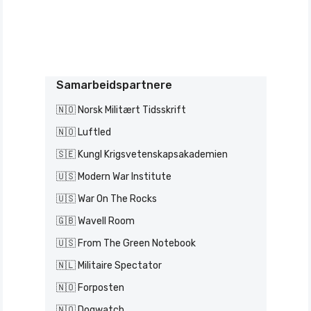
Samarbeidspartnere
🇳🇴 Norsk Militært Tidsskrift
🇳🇴 Luftled
🇸🇪 Kungl Krigsvetenskapsakademien
🇺🇸 Modern War Institute
🇺🇸 War On The Rocks
🇬🇧 Wavell Room
🇺🇸 From The Green Notebook
🇳🇱 Militaire Spectator
🇳🇴 Forposten
🇳🇴 Dogwatch