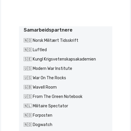
Samarbeidspartnere
🇳🇴 Norsk Militært Tidsskrift
🇳🇴 Luftled
🇸🇪 Kungl Krigsvetenskapsakademien
🇺🇸 Modern War Institute
🇺🇸 War On The Rocks
🇬🇧 Wavell Room
🇺🇸 From The Green Notebook
🇳🇱 Militaire Spectator
🇳🇴 Forposten
🇳🇴 Dogwatch