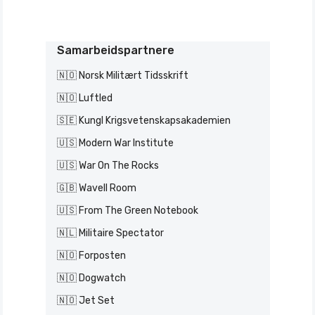
Samarbeidspartnere
🇳🇴 Norsk Militært Tidsskrift
🇳🇴 Luftled
🇸🇪 Kungl Krigsvetenskapsakademien
🇺🇸 Modern War Institute
🇺🇸 War On The Rocks
🇬🇧 Wavell Room
🇺🇸 From The Green Notebook
🇳🇱 Militaire Spectator
🇳🇴 Forposten
🇳🇴 Dogwatch
🇳🇴 Jet Set