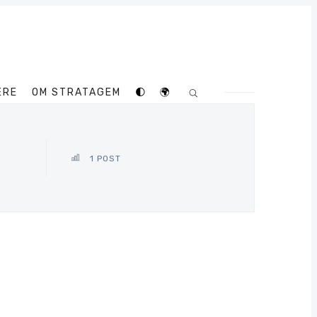
ERE
OM STRATAGEM
🌓
🌍
1 POST