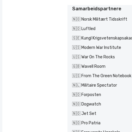
Samarbeidspartnere
🇳🇴 Norsk Militært Tidsskrift
🇳🇴 Luftled
🇸🇪 Kungl Krigsvetenskapsak
🇺🇸 Modern War Institute
🇺🇸 War On The Rocks
🇬🇧 Wavell Room
🇺🇸 From The Green Notebook
🇳🇱 Militaire Spectator
🇳🇴 Forposten
🇳🇴 Dogwatch
🇳🇴 Jet Set
🇳🇴 Pro Patria