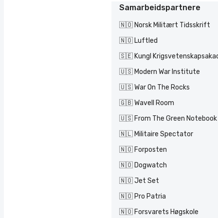
Samarbeidspartnere
🇳🇴 Norsk Militært Tidsskrift
🇳🇴 Luftled
🇸🇪 Kungl Krigsvetenskapsak
🇺🇸 Modern War Institute
🇺🇸 War On The Rocks
🇬🇧 Wavell Room
🇺🇸 From The Green Notebook
🇳🇱 Militaire Spectator
🇳🇴 Forposten
🇳🇴 Dogwatch
🇳🇴 Jet Set
🇳🇴 Pro Patria
🇳🇴 Forsvarets Høgskole