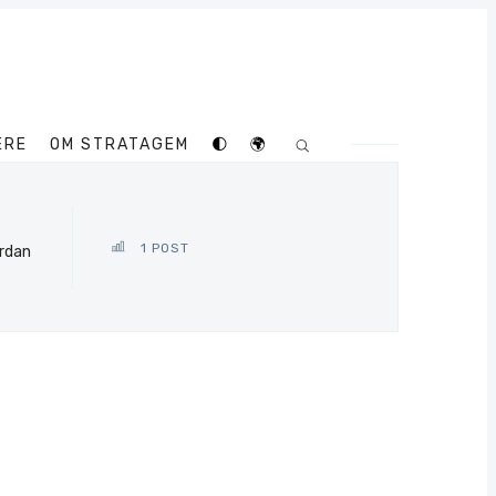
ERE
OM STRATAGEM
🌓
🌍
1 POST
ordan