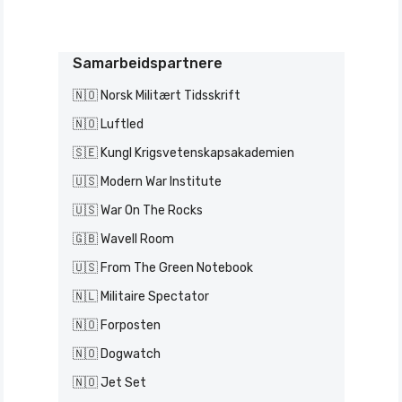
Samarbeidspartnere
🇳🇴 Norsk Militært Tidsskrift
🇳🇴 Luftled
🇸🇪 Kungl Krigsvetenskapsakademien
🇺🇸 Modern War Institute
🇺🇸 War On The Rocks
🇬🇧 Wavell Room
🇺🇸 From The Green Notebook
🇳🇱 Militaire Spectator
🇳🇴 Forposten
🇳🇴 Dogwatch
🇳🇴 Jet Set