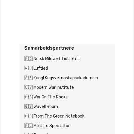
Samarbeidspartnere
🇳🇴 Norsk Militært Tidsskrift
🇳🇴 Luftled
🇸🇪 Kungl Krigsvetenskapsakademien
🇺🇸 Modern War Institute
🇺🇸 War On The Rocks
🇬🇧 Wavell Room
🇺🇸 From The Green Notebook
🇳🇱 Militaire Spectator