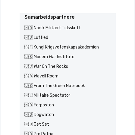
Samarbeidspartnere
🇳🇴 Norsk Militært Tidsskrift
🇳🇴 Luftled
🇸🇪 Kungl Krigsvetenskapsakademien
🇺🇸 Modern War Institute
🇺🇸 War On The Rocks
🇬🇧 Wavell Room
🇺🇸 From The Green Notebook
🇳🇱 Militaire Spectator
🇳🇴 Forposten
🇳🇴 Dogwatch
🇳🇴 Jet Set
🇳🇴 Pro Patria