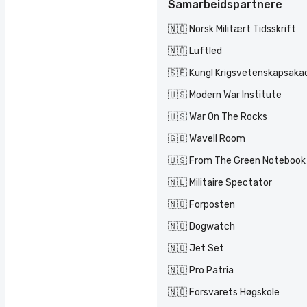
Samarbeidspartnere
🇳🇴 Norsk Militært Tidsskrift
🇳🇴 Luftled
🇸🇪 Kungl Krigsvetenskapsak
🇺🇸 Modern War Institute
🇺🇸 War On The Rocks
🇬🇧 Wavell Room
🇺🇸 From The Green Notebook
🇳🇱 Militaire Spectator
🇳🇴 Forposten
🇳🇴 Dogwatch
🇳🇴 Jet Set
🇳🇴 Pro Patria
🇳🇴 Forsvarets Høgskole