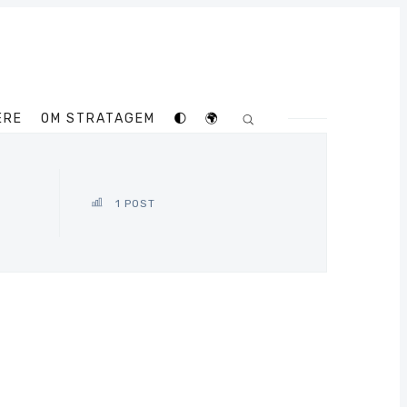
ERE
OM STRATAGEM
🌓
🌍
1 POST