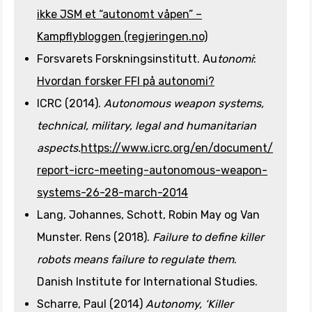
ikke JSM et “autonomt våpen” –
Kampflybloggen (regjeringen.no)
Forsvarets Forskningsinstitutt. Au
tonomi
:
Hvordan forsker FFI på autonomi?
ICRC (2014).
Autonomous weapon systems,
technical, military, legal and humanitarian
aspects.
https://www.icrc.org/en/document/
report-icrc-meeting-autonomous-weapon-
systems-26-28-march-2014
Lang, Johannes, Schott, Robin May og Van
Munster. Rens (2018).
Failure to define killer
robots means failure to regulate them
.
Danish Institute for International Studies.
Scharre, Paul (2014)
Autonomy, ‘Killer