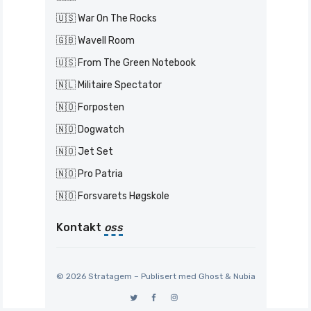
🇺🇸 War On The Rocks
🇬🇧 Wavell Room
🇺🇸 From The Green Notebook
🇳🇱 Militaire Spectator
🇳🇴 Forposten
🇳🇴 Dogwatch
🇳🇴 Jet Set
🇳🇴 Pro Patria
🇳🇴 Forsvarets Høgskole
Kontakt
oss
© 2026 Stratagem – Publisert med
Ghost
&
Nubia