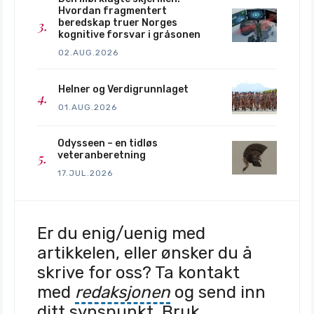
Hvordan fragmentert
beredskap truer Norges
kognitive forsvar i gråsonen
02.AUG.2026
Helner og Verdigrunnlaget
01.AUG.2026
Odysseen – en tidløs
veteranberetning
17.JUL.2026
Er du enig/uenig med
artikkelen, eller ønsker du å
skrive for oss? Ta kontakt
med
redaksjonen
og send inn
ditt synspunkt. Bruk