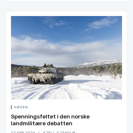
HÆREN
Spenningsfeltet i den norske
landmilitære debatten
07.APR.2026
KJELL SJÅHOLM