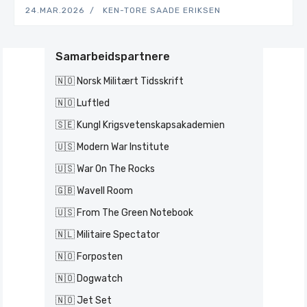
24.MAR.2026
KEN-TORE SAADE ERIKSEN
Samarbeidspartnere
🇳🇴 Norsk Militært Tidsskrift
🇳🇴 Luftled
🇸🇪 Kungl Krigsvetenskapsakademien
🇺🇸 Modern War Institute
🇺🇸 War On The Rocks
🇬🇧 Wavell Room
🇺🇸 From The Green Notebook
🇳🇱 Militaire Spectator
🇳🇴 Forposten
🇳🇴 Dogwatch
🇳🇴 Jet Set