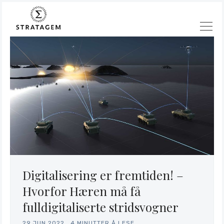
Søk
Digitalisering er fremtiden! –
Stratagem
Hvorfor Hæren må få
fulldigitaliserte stridsvogner
29.JUN.2022
.
4 MINUTTER Å LESE