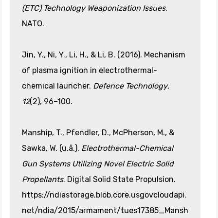
(ETC) Technology Weaponization Issues
.
NATO.
Jin, Y., Ni, Y., Li, H., & Li, B. (2016). Mechanism
of plasma ignition in electrothermal-
chemical launcher.
Defence Technology
,
12
(2), 96–100.
Manship, T., Pfendler, D., McPherson, M., &
Sawka, W. (u.å.).
Electrothermal-Chemical
Gun Systems Utilizing Novel Electric Solid
Propellants
. Digital Solid State Propulsion.
https://ndiastorage.blob.core.usgovcloudapi.
net/ndia/2015/armament/tues17385_Mansh