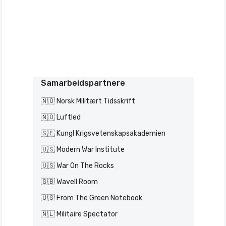
Samarbeidspartnere
🇳🇴 Norsk Militært Tidsskrift
🇳🇴 Luftled
🇸🇪 Kungl Krigsvetenskapsakademien
🇺🇸 Modern War Institute
🇺🇸 War On The Rocks
🇬🇧 Wavell Room
🇺🇸 From The Green Notebook
🇳🇱 Militaire Spectator