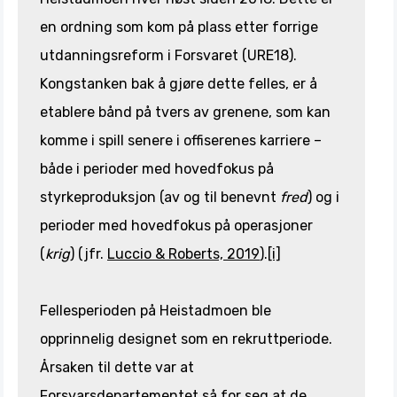
en ordning som kom på plass etter forrige
utdanningsreform i Forsvaret (URE18).
Kongstanken bak å gjøre dette felles, er å
etablere bånd på tvers av grenene, som kan
komme i spill senere i offiserenes karriere –
både i perioder med hovedfokus på
styrkeproduksjon (av og til benevnt
fred
) og i
perioder med hovedfokus på operasjoner
(
krig
) (jfr.
Luccio & Roberts, 2019
).
[i]
Fellesperioden på Heistadmoen ble
opprinnelig designet som en rekruttperiode.
Årsaken til dette var at
Forsvarsdepartementet så for seg at de