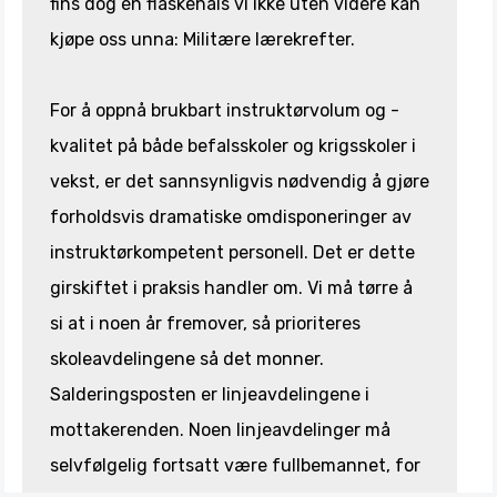
fins dog én flaskehals vi ikke uten videre kan
kjøpe oss unna: Militære lærekrefter.
For å oppnå brukbart instruktørvolum og -
kvalitet på både befalsskoler og krigsskoler i
vekst, er det sannsynligvis nødvendig å gjøre
forholdsvis dramatiske omdisponeringer av
instruktørkompetent personell. Det er dette
girskiftet i praksis handler om. Vi må tørre å
si at i noen år fremover, så prioriteres
skoleavdelingene så det monner.
Salderingsposten er linjeavdelingene i
mottakerenden. Noen linjeavdelinger må
selvfølgelig fortsatt være fullbemannet, for