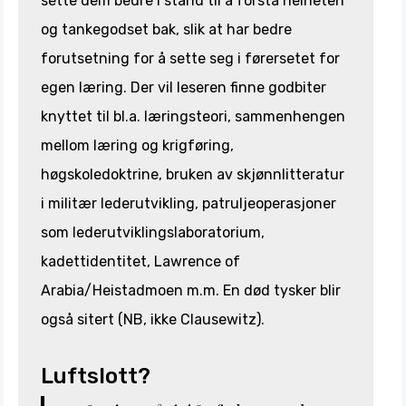
sette dem bedre i stand til å forstå helheten
og tankegodset bak, slik at har bedre
forutsetning for å sette seg i førersetet for
egen læring. Der vil leseren finne godbiter
knyttet til bl.a. læringsteori, sammenhengen
mellom læring og krigføring,
høgskoledoktrine, bruken av skjønnlitteratur
i militær lederutvikling, patruljeoperasjoner
som lederutviklingslaboratorium,
kadettidentitet, Lawrence of
Arabia/Heistadmoen m.m. En død tysker blir
også sitert (NB, ikke Clausewitz).
Luftslott?