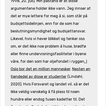
1998, 20. juli). Min påstand er at disse
argumentene holder ikke vann. Jeg innser at
det er mye lettere for meg å si, som står på
budsjettsidelinjen, enn for de som har
beslutningsmyndighet og budsjettansvar.
Likevel, hvis vi hever blikket og tenker oss
om, er det ikke noe problem å huse, brødfø
eller finne undervisningsfasiliteter i byene
våre, for den som har oljefondet i ryggen
. I
Oslo bor det en million mennesker
.
Nesten en
tiendedel av disse er studenter
(Lindahl,
2020). Hvis Forsvaret og landet vil, så er det
ikke veldig vanskelig å få plass til noen
hundre eller endog tusen kadetter til. Det