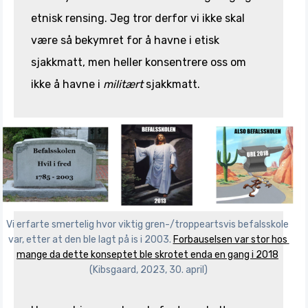
etnisk rensing. Jeg tror derfor vi ikke skal
være så bekymret for å havne i etisk
sjakkmatt, men heller konsentrere oss om
ikke å havne i
militært
sjakkmatt.
Vi erfarte smertelig hvor viktig gren-/troppeartsvis befalsskole 
var, etter at den ble lagt på is i 2003. 
Forbauselsen var stor hos 
mange da dette konseptet ble skrotet enda en gang i 2018
(Kibsgaard, 2023, 30. april)