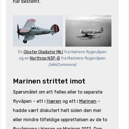
har bestemt.
En
Gloster Gladiator Mk.I
fra Hærens flygevåpen
og en
Northrop N3P-B
fra Marinens flygevåpen
(WikiCommons)
Marinen strittet imot
Spørsmålet om ett felles eller to separate
flyvåpen – ett i
Hæren
og ett i
Marinen
–
hadde vært diskutert helt siden den mer
eller mindre tilfeldige opprettelsen av de to
flyvåpnene i Hæren og Marinen 1912. Den