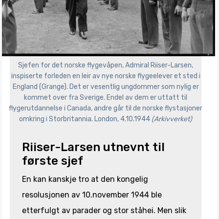
Sjefen for det norske flygevåpen, Admiral Riiser-Larsen,
inspiserte forleden en leir av nye norske flygeelever et sted i
England (Grange). Det er vesentlig ungdommer som nylig er
kommet over fra Sverige. Endel av dem er uttatt til
flygerutdannelse i Canada, andre går til de norske flystasjoner
omkring i Storbritannia. London, 4.10.1944
(Arkivverket)
Riiser-Larsen utnevnt til
første sjef
En kan kanskje tro at den kongelig
resolusjonen av 10.november 1944 ble
etterfulgt av parader og stor ståhei. Men slik