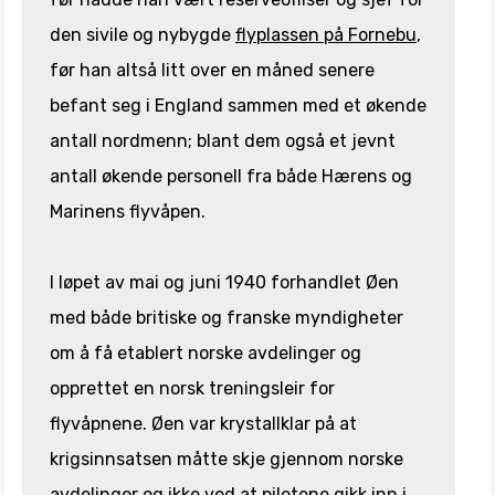
den sivile og nybygde
flyplassen på Fornebu
,
før han altså litt over en måned senere
befant seg i England sammen med et økende
antall nordmenn; blant dem også et jevnt
antall økende personell fra både Hærens og
Marinens flyvåpen.
I løpet av mai og juni 1940 forhandlet Øen
med både britiske og franske myndigheter
om å få etablert norske avdelinger og
opprettet en norsk treningsleir for
flyvåpnene. Øen var krystallklar på at
krigsinnsatsen måtte skje gjennom norske
avdelinger og ikke ved at pilotene gikk inn i