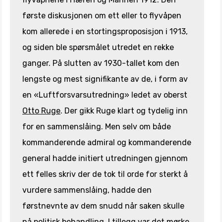
første diskusjonen om ett eller to flyvåpen
kom allerede i en stortingsproposisjon i 1913,
og siden ble spørsmålet utredet en rekke
ganger. På slutten av 1930-tallet kom den
lengste og mest signifikante av de, i form av
en «Luftforsvarsutredning» ledet av oberst
Otto Ruge
. Der gikk Ruge klart og tydelig inn
for en sammenslåing. Men selv om både
kommanderende admiral og kommanderende
general hadde initiert utredningen gjennom
ett felles skriv der de tok til orde for sterkt å
vurdere sammenslåing, hadde den
førstnevnte av dem snudd når saken skulle
nå politisk behandling. I tillegg var det mørke