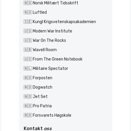
🇳🇴 Norsk Militært Tidsskrift
🇳🇴 Luftled
🇸🇪 Kungl Krigsvetenskapsakademien
🇺🇸 Modern War Institute
🇺🇸 War On The Rocks
🇬🇧 Wavell Room
🇺🇸 From The Green Notebook
🇳🇱 Militaire Spectator
🇳🇴 Forposten
🇳🇴 Dogwatch
🇳🇴 Jet Set
🇳🇴 Pro Patria
🇳🇴 Forsvarets Høgskole
Kontakt
oss