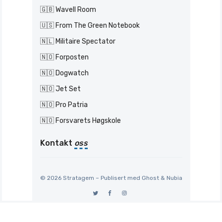
🇬🇧 Wavell Room
🇺🇸 From The Green Notebook
🇳🇱 Militaire Spectator
🇳🇴 Forposten
🇳🇴 Dogwatch
🇳🇴 Jet Set
🇳🇴 Pro Patria
🇳🇴 Forsvarets Høgskole
Kontakt
oss
© 2026 Stratagem – Publisert med
Ghost
&
Nubia