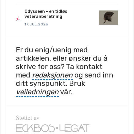
Odysseen – en tidløs
veteranberetning
17.JUL.2026
Er du enig/uenig med
artikkelen, eller ønsker du å
skrive for oss? Ta kontakt
med
redaksjonen
og send inn
ditt synspunkt. Bruk
veiledningen
vår.