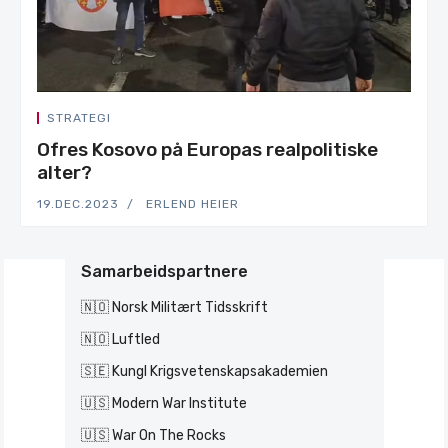
STRATEGI
Ofres Kosovo på Europas realpolitiske
alter?
19.DEC.2023
ERLEND HEIER
Samarbeidspartnere
🇳🇴 Norsk Militært Tidsskrift
🇳🇴 Luftled
🇸🇪 Kungl Krigsvetenskapsakademien
🇺🇸 Modern War Institute
🇺🇸 War On The Rocks