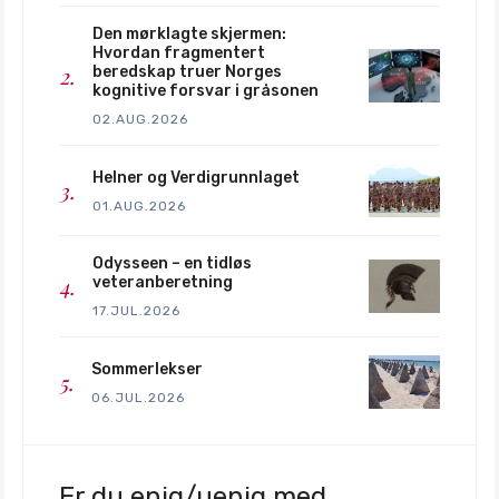
Den mørklagte skjermen:
Hvordan fragmentert
beredskap truer Norges
kognitive forsvar i gråsonen
02.AUG.2026
Helner og Verdigrunnlaget
01.AUG.2026
Odysseen – en tidløs
veteranberetning
17.JUL.2026
Sommerlekser
06.JUL.2026
Er du enig/uenig med