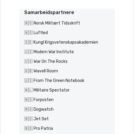
Samarbeidspartnere
🇳🇴 Norsk Militært Tidsskrift
🇳🇴 Luftled
🇸🇪 Kungl Krigsvetenskapsakademien
🇺🇸 Modern War Institute
🇺🇸 War On The Rocks
🇬🇧 Wavell Room
🇺🇸 From The Green Notebook
🇳🇱 Militaire Spectator
🇳🇴 Forposten
🇳🇴 Dogwatch
🇳🇴 Jet Set
🇳🇴 Pro Patria