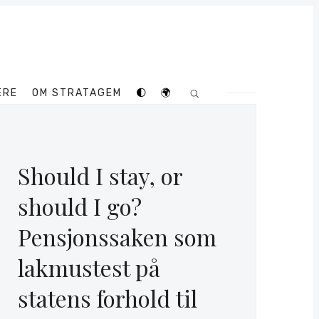
ERE
OM STRATAGEM
🌓
🌍
Should I stay, or
should I go?
Pensjonssaken som
lakmustest på
statens forhold til