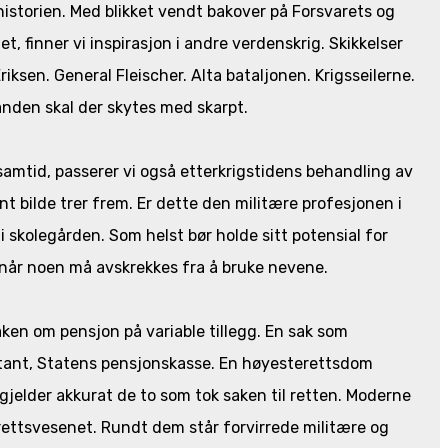
 historien. Med blikket vendt bakover på Forsvarets og
t, finner vi inspirasjon i andre verdenskrig. Skikkelser
Eriksen. General Fleischer. Alta bataljonen. Krigsseilerne.
fanden skal der skytes med skarpt.
samtid, passerer vi også etterkrigstidens behandling av
t bilde trer frem. Er dette den militære profesjonen i
skolegården. Som helst bør holde sitt potensial for
g, når noen må avskrekkes fra å bruke nevene.
aken om pensjon på variable tillegg. En sak som
tant, Statens pensjonskasse. En høyesterettsdom
jelder akkurat de to som tok saken til retten. Moderne
 i rettsvesenet. Rundt dem står forvirrede militære og