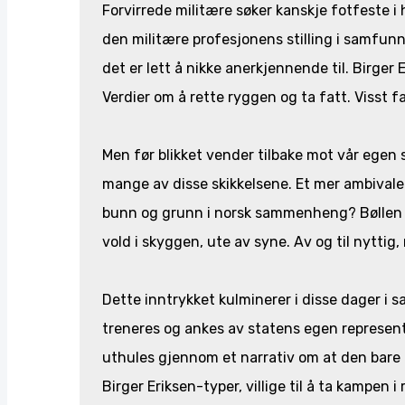
Forvirrede militære søker kanskje fotfeste i
den militære profesjonens stilling i samfunne
det er lett å nikke anerkjennende til. Birger 
Verdier om å rette ryggen og ta fatt. Visst 
Men før blikket vender tilbake mot vår egen 
mange av disse skikkelsene. Et mer ambivalen
bunn og grunn i norsk sammenheng? Bøllen i 
vold i skyggen, ute av syne. Av og til nytti
Dette inntrykket kulminerer i disse dager i s
treneres og ankes av statens egen represen
uthules gjennom et narrativ om at den bare g
Birger Eriksen-typer, villige til å ta kampen