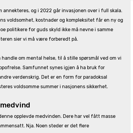
 annekteres, og i 2022 går invasjonen over i full skala.
ens voldsomhet, kostnader og kompleksitet får en ny og
noe politikere for guds skyld ikke må nevne i samme
teren sier vi må være forberedt på.
handle om mental helse, til å stille spørsmål ved om vi
 oppofrelse. Samfunnet synes igjen å ha bruk for
andre verdenskrig. Det er en form for paradoksal
esteres voldsomme summer i nasjonens sikkerhet.
i medvind
e denne opplevde medvinden. Dere har vel fått masse
sammensatt. Nja. Noen steder er det flere