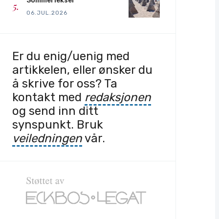
Sommerlekser
06.JUL.2026
Er du enig/uenig med
artikkelen, eller ønsker du
å skrive for oss? Ta
kontakt med
redaksjonen
og send inn ditt
synspunkt. Bruk
veiledningen
vår.