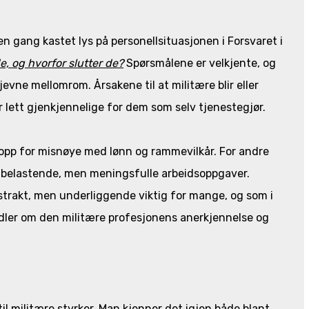
en gang kastet lys på personellsituasjonen i Forsvaret i
de, og hvorfor slutter de?
Spørsmålene er velkjente, og
 jevne mellomrom. Årsakene til at militære blir eller
lett gjenkjennelige for dem som selv tjenestegjør.
ie opp for misnøye med lønn og rammevilkår. For andre
ed belastende, men meningsfulle arbeidsoppgaver.
strakt, men underliggende viktig for mange, og som i
andler om den militære profesjonens anerkjennelse og
til militære styrker. Man kjenner det igjen både blant