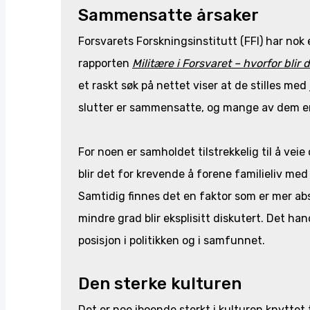
Sammensatte årsaker
Forsvarets Forskningsinstitutt (FFI) har nok 
rapporten
Militære i Forsvaret – hvorfor blir 
et raskt søk på nettet viser at de stilles med
slutter er sammensatte, og mange av dem er 
For noen er samholdet tilstrekkelig til å ve
blir det for krevende å forene familieliv m
Samtidig finnes det en faktor som er mer ab
mindre grad blir eksplisitt diskutert. Det h
posisjon i politikken og i samfunnet.
Den sterke kulturen
Det er noe iboende sterkt i kulturen knyttet 