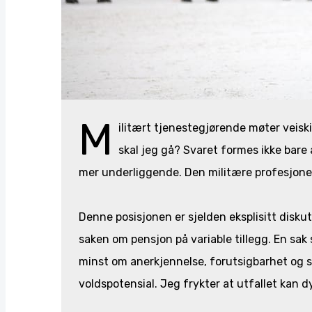
M
ilitært tjenestegjørende møter veiskill
skal jeg gå? Svaret formes ikke bare 
mer underliggende. Den militære profesjonens
Denne posisjonen er sjelden eksplisitt disk
saken om pensjon på variable tillegg. En sak 
minst om anerkjennelse, forutsigbarhet og s
voldspotensial. Jeg frykter at utfallet kan d