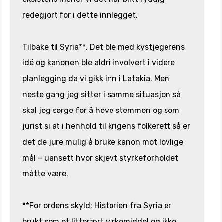
redegjort for i dette innlegget.
Tilbake til Syria**. Det ble med kystjegerens
idé og kanonen ble aldri involvert i videre
planlegging da vi gikk inn i Latakia. Men
neste gang jeg sitter i samme situasjon så
skal jeg sørge for å heve stemmen og som
jurist si at i henhold til krigens folkerett så er
det de jure mulig å bruke kanon mot lovlige
mål – uansett hvor skjevt styrkeforholdet
måtte være.
**For ordens skyld: Historien fra Syria er
brukt som et litterært virkemiddel og ikke