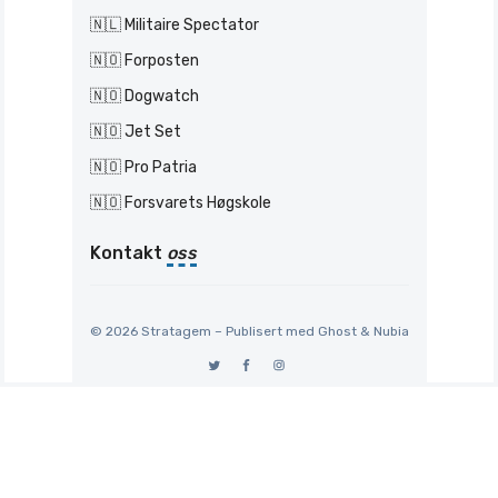
🇳🇱 Militaire Spectator
🇳🇴 Forposten
🇳🇴 Dogwatch
🇳🇴 Jet Set
🇳🇴 Pro Patria
🇳🇴 Forsvarets Høgskole
Kontakt
oss
© 2026 Stratagem – Publisert med
Ghost
&
Nubia