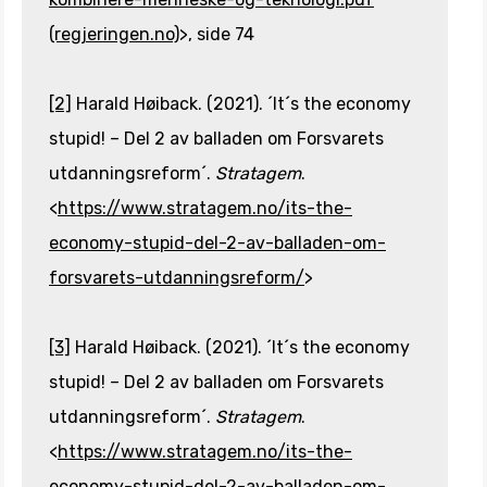
(regjeringen.no)
>, side 74
[2]
Harald Høiback. (2021). ´It´s the economy
stupid! – Del 2 av balladen om Forsvarets
utdanningsreform´.
Stratagem
.
<
https://www.stratagem.no/its-the-
economy-stupid-del-2-av-balladen-om-
forsvarets-utdanningsreform/
>
[3]
Harald Høiback. (2021). ´It´s the economy
stupid! – Del 2 av balladen om Forsvarets
utdanningsreform´.
Stratagem
.
<
https://www.stratagem.no/its-the-
economy-stupid-del-2-av-balladen-om-