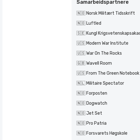
Samarbeidspartnere
🇳🇴 Norsk Militært Tidsskrift
🇳🇴 Luftled
🇸🇪 Kungl Krigsvetenskapsak
🇺🇸 Modern War Institute
🇺🇸 War On The Rocks
🇬🇧 Wavell Room
🇺🇸 From The Green Notebook
🇳🇱 Militaire Spectator
🇳🇴 Forposten
🇳🇴 Dogwatch
🇳🇴 Jet Set
🇳🇴 Pro Patria
🇳🇴 Forsvarets Høgskole