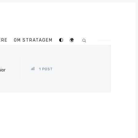
ERE
OM STRATAGEM
🌓
🌍
1 POST
ior