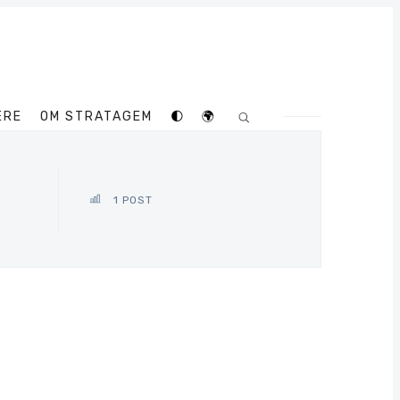
ERE
OM STRATAGEM
🌓
🌍
1 POST