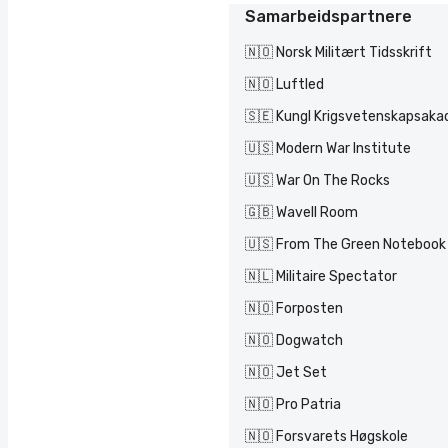
Samarbeidspartnere
🇳🇴 Norsk Militært Tidsskrift
🇳🇴 Luftled
🇸🇪 Kungl Krigsvetenskapsak
🇺🇸 Modern War Institute
🇺🇸 War On The Rocks
🇬🇧 Wavell Room
🇺🇸 From The Green Notebook
🇳🇱 Militaire Spectator
🇳🇴 Forposten
🇳🇴 Dogwatch
🇳🇴 Jet Set
🇳🇴 Pro Patria
🇳🇴 Forsvarets Høgskole