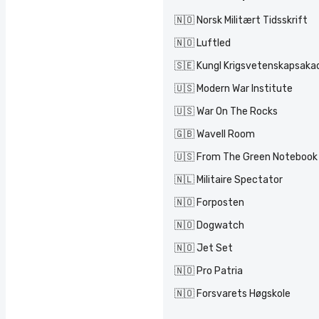
🇳🇴 Norsk Militært Tidsskrift
🇳🇴 Luftled
🇸🇪 Kungl Krigsvetenskapsak
🇺🇸 Modern War Institute
🇺🇸 War On The Rocks
🇬🇧 Wavell Room
🇺🇸 From The Green Notebook
🇳🇱 Militaire Spectator
🇳🇴 Forposten
🇳🇴 Dogwatch
🇳🇴 Jet Set
🇳🇴 Pro Patria
🇳🇴 Forsvarets Høgskole