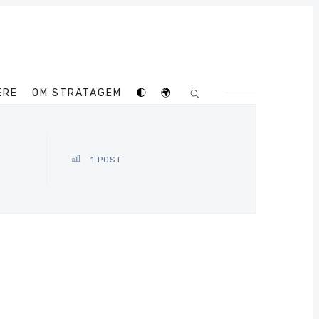
ERE
OM STRATAGEM
🌓
🌍
1 POST