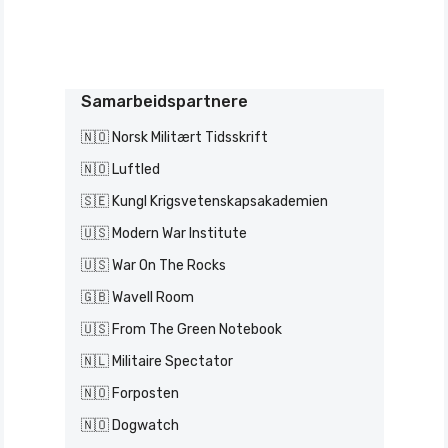
Samarbeidspartnere
🇳🇴 Norsk Militært Tidsskrift
🇳🇴 Luftled
🇸🇪 Kungl Krigsvetenskapsakademien
🇺🇸 Modern War Institute
🇺🇸 War On The Rocks
🇬🇧 Wavell Room
🇺🇸 From The Green Notebook
🇳🇱 Militaire Spectator
🇳🇴 Forposten
🇳🇴 Dogwatch