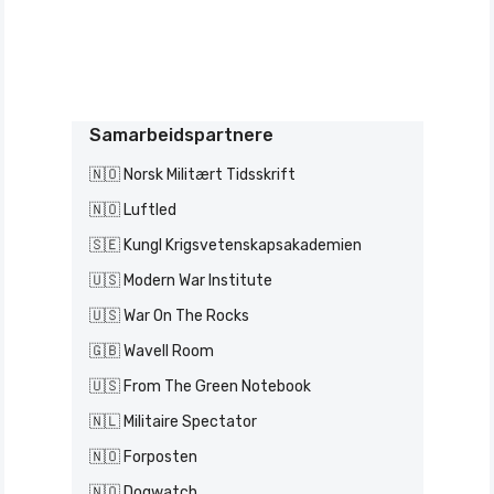
Samarbeidspartnere
🇳🇴 Norsk Militært Tidsskrift
🇳🇴 Luftled
🇸🇪 Kungl Krigsvetenskapsakademien
🇺🇸 Modern War Institute
🇺🇸 War On The Rocks
🇬🇧 Wavell Room
🇺🇸 From The Green Notebook
🇳🇱 Militaire Spectator
🇳🇴 Forposten
🇳🇴 Dogwatch