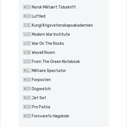
🇳🇴 Norsk Militært Tidsskrift
🇳🇴 Luftled
🇸🇪 Kungl Krigsvetenskapsakademien
🇺🇸 Modern War Institute
🇺🇸 War On The Rocks
🇬🇧 Wavell Room
🇺🇸 From The Green Notebook
🇳🇱 Militaire Spectator
🇳🇴 Forposten
🇳🇴 Dogwatch
🇳🇴 Jet Set
🇳🇴 Pro Patria
🇳🇴 Forsvarets Høgskole