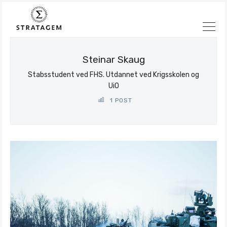
Steinar Skaug
Stabsstudent ved FHS. Utdannet ved Krigsskolen og
Søk
UiO
Stratagem
1 POST