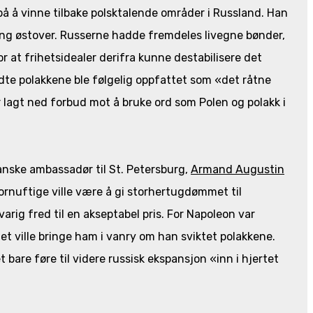
 på å vinne tilbake polsktalende områder i Russland. Han
ning østover. Russerne hadde fremdeles livegne bønder,
r at frihetsidealer derifra kunne destabilisere det
te polakkene ble følgelig oppfattet som «det råtne
 lagt ned forbud mot å bruke ord som Polen og polakk i
anske ambassadør til St. Petersburg,
Armand Augustin
ornuftige ville være å gi storhertugdømmet til
arig fred til en akseptabel pris. For Napoleon var
 Det ville bringe ham i vanry om han sviktet polakkene.
 bare føre til videre russisk ekspansjon «inn i hjertet