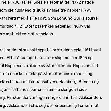
le 1700-tallet. Spesielt etter at de i 1772 hadde
om ble fullstendig slukt av sine tre naboer i 1795,
ar i ferd med å skje i øst. Som
Edmund Burke
spurte:
e middag?»
[2]
Etter Østerrikes nederlag i 1809 var
tære motvekten mot Napoleon.
 var det store bakteppet, var stridens eple i 1811, ved
en. Etter å ha tapt flere store slag mellom 1805 og
til Napoleons blokade av Storbritannia. Napoleon slet
den fikk ønsket effekt på Storbritannias økonomi og
nekterte han derfor
hansabyene
Hamburg, Bremen og
kasjer i fastlandssperren. I samme slengen feide
g. Fyrsten der var ingen ringere enn tsar Aleksanders
burg. Aleksander følte seg derfor personlig fornærmet