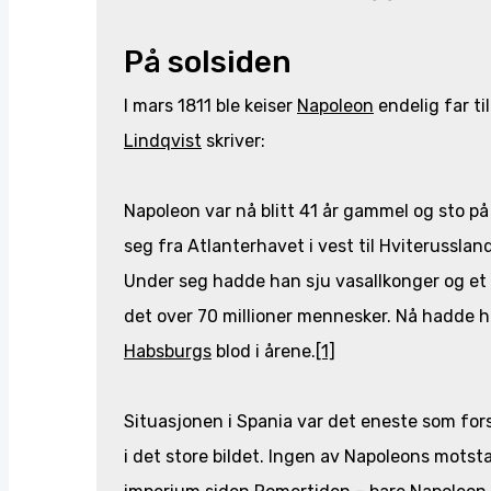
På solsiden
I mars 1811 ble keiser
Napoleon
endelig far t
Lindqvist
skriver:
Napoleon var nå blitt 41 år gammel og sto på 
seg fra Atlanterhavet i vest til Hviterussland 
Under seg hadde han sju vasallkonger og et s
det over 70 millioner mennesker. Nå hadde 
Habsburgs
blod i årene.
[1]
Situasjonen i Spania var det eneste som fors
i det store bildet. Ingen av Napoleons mots