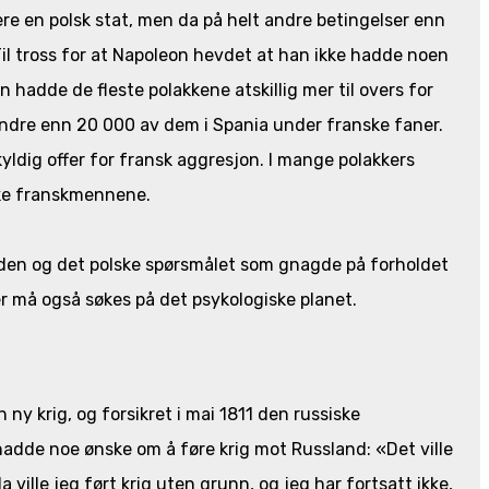
ere en polsk stat, men da på helt andre betingelser enn
il tross for at Napoleon hevdet at han ikke hadde noen
 hadde de fleste polakkene atskillig mer til overs for
mindre enn 20 000 av dem i Spania under franske faner.
yldig offer for fransk aggresjon. I mange polakkers
kke franskmennene.
kaden og det polske spørsmålet som gnagde på forholdet
r må også søkes på det psykologiske planet.
ny krig, og forsikret i mai 1811 den russiske
adde noe ønske om å føre krig mot Russland: «Det ville
a ville jeg ført krig uten grunn, og jeg har fortsatt ikke,