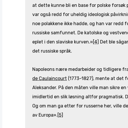
at dette kunne bli en base for polske forsøk
var også redd for uheldig ideologisk påvirk
noe polakkene ikke hadde, og han var redd fo
russiske samfunnet. De katolske og vestvend
eplet i den slaviske kurven.»
[4]
Det ble sågar
det russiske språk.
Napoleons nære medarbeider og tidligere fr
de Caulaincourt
(1773–1827), mente at det f
Aleksander. På den måten ville man sikre en v
imidlertid en slik løsning altfor pragmatisk.
Og om man ga etter for russerne her, ville det
av Europa».
[5]