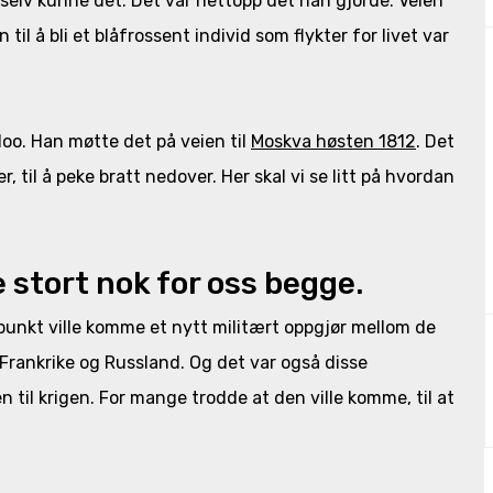
elv kunne det. Det var nettopp det han gjorde. Veien
il å bli et blåfrossent individ som flykter for livet var
oo. Han møtte det på veien til
Moskva høsten 1812
. Det
r, til å peke bratt nedover. Her skal vi se litt på hvordan
 stort nok for oss begge.
dspunkt ville komme et nytt militært oppgjør mellom de
Frankrike og Russland. Og det var også disse
 til krigen. For mange trodde at den ville komme, til at