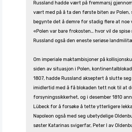
Russland hadde vært på fremmarsj gjennom he
vært med på å ta den første biten av Polen, s
begynte det å demre for stadig flere at noe v
«Polen var bare frokosten… hvor vil de spis
Russland også den eneste seriøse landmili
Om imperiale maktambisjoner på kollisjonskurs
siden av situasjon i Polen, kontinentalblokad
1807, hadde Russland akseptert å slutte seg 
imidlertid med å få blokaden tett nok til at 
forsyningssikkerhet, og i desember 1810 an
Lübeck for å forsøke å tette ytterligere lek
Napoleon også med seg ubetydelige Oldenbur
søster Katarinas svigerfar, Peter I av Olden