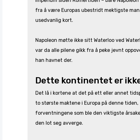
imperium siden Romertiden – bare Napoleon s
fra å være Europas ubestridt mektigste mann t
usedvanlig kort.
Napoleon møtte ikke sitt Waterloo ved Waterl
var da alle pilene gikk fra å peke jevnt oppove
han havnet der.
Dette kontinentet er ikke
Det lå i kortene at det på ett eller annet ti
to største maktene i Europa på denne tiden, 
forventningene som ble den viktigste årsaken
den lot seg avverge.