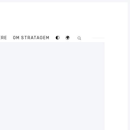
ERE
OM STRATAGEM
🌓
🌍