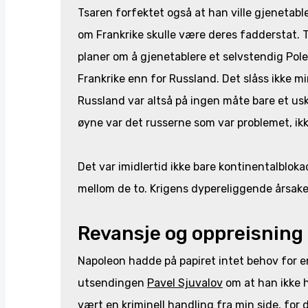
Tsaren forfektet også at han ville gjenetabl
om Frankrike skulle være deres fadderstat. T
planer om å gjenetablere et selvstendig Polen
Frankrike enn for Russland. Det slåss ikke 
Russland var altså på ingen måte bare et usk
øyne var det russerne som var problemet, i
Det var imidlertid ikke bare kontinentalblo
mellom de to. Krigens dypereliggende årsake
Revansje og oppreisning
Napoleon hadde på papiret intet behov for en 
utsendingen
Pavel Sjuvalov
om at han ikke h
vært en kriminell handling fra min side, for d