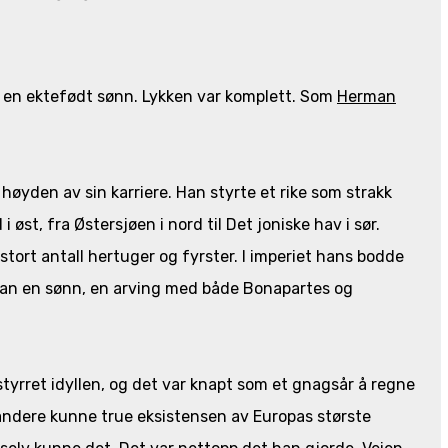
il en ektefødt sønn. Lykken var komplett. Som
Herman
høyden av sin karriere. Han styrte et rike som strakk
i øst, fra Østersjøen i nord til Det joniske hav i sør.
tort antall hertuger og fyrster. I imperiet hans bodde
han en sønn, en arving med både Bonapartes og
tyrret idyllen, og det var knapt som et gnagsår å regne
tandere kunne true eksistensen av Europas største