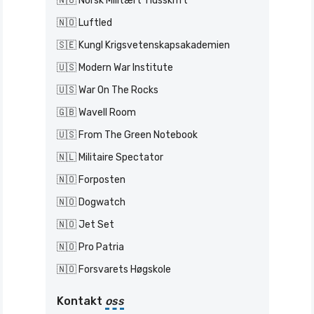
🇳🇴 Norsk Militært Tidsskrift
🇳🇴 Luftled
🇸🇪 Kungl Krigsvetenskapsakademien
🇺🇸 Modern War Institute
🇺🇸 War On The Rocks
🇬🇧 Wavell Room
🇺🇸 From The Green Notebook
🇳🇱 Militaire Spectator
🇳🇴 Forposten
🇳🇴 Dogwatch
🇳🇴 Jet Set
🇳🇴 Pro Patria
🇳🇴 Forsvarets Høgskole
Kontakt
oss